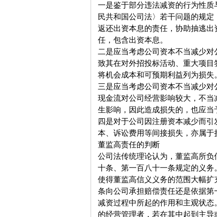
一是鉴于部分违法减资的行为性质
民共和国公司法〉若干问题的规定
返还出资本息的责任，协助抽逃出
任，包含出资本息。
二是应当考虑公司资本不当减少对
致其在对外招投标活动、重大项目
将机会成本和可预期利益列为损失
三是应当考虑公司资本不当减少对
现金流对公司经营影响较大，不当
生影响，因此造成损失的，也应当
四是对于公司因注册资本减少而引
本、诉讼费用等间接损失，亦属于
董监高责任的判断
公司法传统理论认为，董监高所负
十条、第一百八十一条规定的义务
使得董监高信义义务的范围大幅扩
条向公司承担赔偿责任还是依据第
减资过程中所起的作用和主观状态
的经营管理者，若在其中起到主导