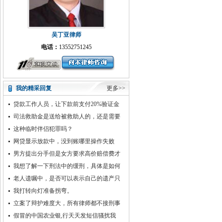
吴丁亚律师
电话：
13552751245
我的精采回复
更多>>
贷款工作人员，让下款前支付20%验证金
司法救助金是送给被救助人的，还是需要
被救助人将来返还的呢？
这种临时伴侣犯罪吗？
网贷显示放款中，没到账哪里操作失败
男方提出分手但是女方要求高价赔偿费才
同意打胎
我想了解一下刑法中的缓刑，具体是如何
执行的？
老人遗嘱中，是否可以表示自己的遗产只
留给儿子，而不属于儿子和儿媳妇的共同财
我打转向灯准备拐弯。
产呢？
立案了辩护难度大，所有律师都不接刑事
案
假冒的中国农业银,行天天发短信骚扰我