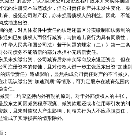
形式减资”的区分，认为如果公司减资过程中股东并未实际抽回
登记的注册资本虽然减少，但公司责任财产并未发生变化，股
出资、侵犯公司财产权，亦未损害债权人的利益。因此，不能
构成抽逃出资。
调的是，对具体案件中责任的认定还需区分实缴制和认缴制的
未通知已知债权人而径行减资，与抽逃出资行为具有同质性，
〈中华人民共和国公司法〉若干问题的规定（二）》第十二条
对公司债务不能清偿的部分承担补充赔偿责任。
东虽未实缴出资，公司减资后亦未实际向股东返还资金，但在
公司注册资本的侵蚀，且对债权人进一步主张股东出资“加速到
内的赔偿责任）造成影响，显然构成公司责任财产的不当减少。
在出现认缴出资“加速到期”等情形，可判定股东在减资范围内
偿责任。
质减资”，均应坚持内外有别的原则。对于外部债权人的主张，
是股东之间因减资程序瑕疵、减资款返还或者使用等引发的纠
资款，且未对债权人产生影响，则相关行为人不应承担责任，
益造成了实际损害的情形除外。
面：