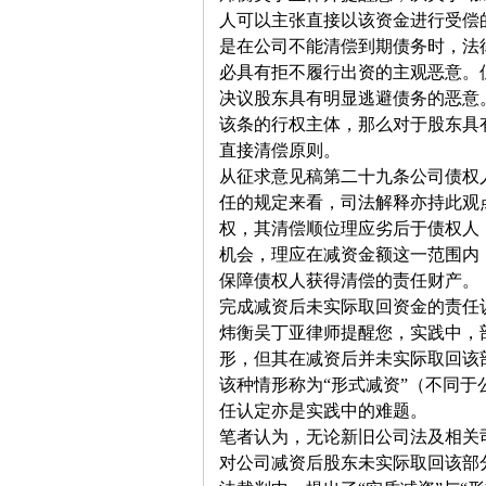
人可以主张直接以该资金进行受偿
是在公司不能清偿到期债务时，法
必具有拒不履行出资的主观恶意。
决议股东具有明显逃避债务的恶意
该条的行权主体，那么对于股东具
直接清偿原则。
从征求意见稿第二十九条公司债权
任的规定来看，司法解释亦持此观
权，其清偿顺位理应劣后于债权人
机会，理应在减资金额这一范围内
保障债权人获得清偿的责任财产。
完成减资后未实际取回资金的责任
炜衡吴丁亚律师提醒您，实践中，
形，但其在减资后并未实际取回该
该种情形称为“形式减资”（不同于
任认定亦是实践中的难题。
笔者认为，无论新旧公司法及相关
对公司减资后股东未实际取回该部