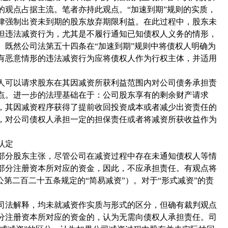
的观点占据主流。笔者亦持此观点。“加速到期”规则的实质，
律强制出资未到期的股东放弃期限利益。在此过程中，股东未
但违法减资行为，尤其是不履行通知已知债权人义务的情形，
。既然公司法第五十四条在“加速到期”规则中将债权人明确为
有恶意情形的违法减资行为应将债权人作为行权主体，并适用
人可以请求股东在其因减资所获利益范围内对公司债务承担责
点。进一步的法理基础在于：公司股东享有的剩余财产请求
，其因减资程序获得了提前收回投资成本或者减少出资责任的
，对公司债权人承担一定的担保责任或者将减资所获收益作为
认定
部分股东主张，尽管公司在减资过程中存在未通知债权人等情
部分注册资本所对应的资金，因此，不应承担责任。有观点将
公第二百二十五条规定的“简易减资”）。对于“形式减资”的责
司法解释，均未就减资作实质与形式的区分，但确有裁判观点
分注册资本所对应的资金的，认为无需向债权人承担责任。司