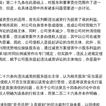
稿）第二十九条在此基础上，对股东和董事责任范围作了进一
导。但是，在具体适用中尚有诸多问题需要进一步讨论。
减资责任的适用，首先应判断违法减资行为损害了谁的利益。
本维持原则，对公司自身资本形成侵蚀，造成公司经营能力下
诉讼的适格主体。同时，公司资本减少，导致公司对外清偿能
角度看，违法减资案件大多由债权人提起，其中以公司在减资
为普遍。因此，公司债权人是提起诉讼的当然主体。此外，实
利用优势地位操纵股东会，通过减资方案侵害中小股东利益的
第3款对同比例减资作出专门规定，但实践中，违反上述规定侵
因此，赋予公司股东提起违法减资诉讼的主体地位，亦是题中
二十六条向违法减资的股东提出主张，认为相关股东“应当退还
，债权人可否主张直接以该资金进行受偿，还是将该资金先行返
库还是直接清偿的问题，在关于公司法第五十四条的讨论中存在
权人明确为该条的行权主体，而第二百二十六条并未作明确，
速到期”是否适用“入库规则”的司法裁判立场来看，认同债权