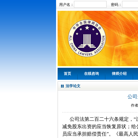
用户名：
密码：
首页
在线咨询
律师介绍
法学论文
公司
作
公司法第二百二十六条规定，“
减免股东出资的应当恢复原状；给
员应当承担赔偿责任”。《最高人