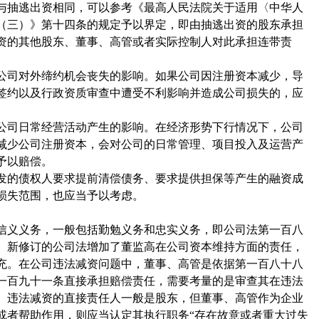
与抽逃出资相同，可以参考《最高人民法院关于适用〈中华人
（三）》第十四条的规定予以界定，即由抽逃出资的股东承担
资的其他股东、董事、高管或者实际控制人对此承担连带责
公司对外缔约机会丧失的影响。如果公司因注册资本减少，导
签约以及行政资质审查中遭受不利影响并造成公司损失的，应
。
公司日常经营活动产生的影响。在经济形势下行情况下，公司
减少公司注册资本，会对公司的日常管理、项目投入及运营产
予以赔偿。
发的债权人要求提前清偿债务、要求提供担保等产生的融资成
损失范围，也应当予以考虑。
信义义务，一般包括勤勉义务和忠实义务，即公司法第一百八
。新修订的公司法增加了董监高在公司资本维持方面的责任，
充。在公司违法减资问题中，董事、高管是依据第一百八十八
一百九十一条直接承担赔偿责任，需要考量的是审查其在违法
。违法减资的直接责任人一般是股东，但董事、高管作为企业
或者帮助作用，则应当认定其执行职务“存在故意或者重大过失