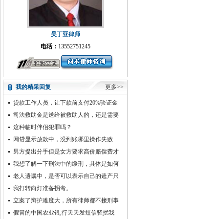
吴丁亚律师
电话：
13552751245
我的精采回复
更多>>
贷款工作人员，让下款前支付20%验证金
司法救助金是送给被救助人的，还是需要
被救助人将来返还的呢？
这种临时伴侣犯罪吗？
网贷显示放款中，没到账哪里操作失败
男方提出分手但是女方要求高价赔偿费才
同意打胎
我想了解一下刑法中的缓刑，具体是如何
执行的？
老人遗嘱中，是否可以表示自己的遗产只
留给儿子，而不属于儿子和儿媳妇的共同财
我打转向灯准备拐弯。
产呢？
立案了辩护难度大，所有律师都不接刑事
案
假冒的中国农业银,行天天发短信骚扰我