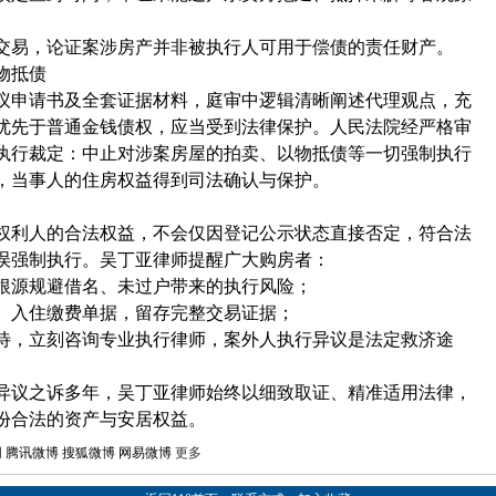
交易，论证案涉房产并非被执行人可用于偿债的责任财产。
物抵债
议申请书及全套证据材料，庭审中逻辑清晰阐述代理观点，充
优先于普通金钱债权，应当受到法律保护。人民法院经严格审
执行裁定：中止对涉案房屋的拍卖、以物抵债等一切强制执行
，当事人的住房权益得到司法确认与保护。
权利人的合法权益，不会仅因登记公示状态直接否定，符合法
误强制执行。吴丁亚律师提醒广大购房者：
根源规避借名、未过户带来的执行风险；
、入住缴费单据，留存完整交易证据；
待，立刻咨询专业执行律师，案外人执行异议是法定救济途
异议之诉多年，吴丁亚律师始终以细致取证、精准适用法律，
份合法的资产与安居权益。
网
腾讯微博
搜狐微博
网易微博
更多