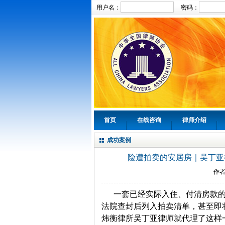
用户名：
密码：
首页
在线咨询
律师介绍
成功案例
险遭拍卖的安居房｜吴丁亚
作
一套已经实际入住、付清房款
法院查封后列入拍卖清单，甚至即
炜衡律所吴丁亚律师就代理了这样