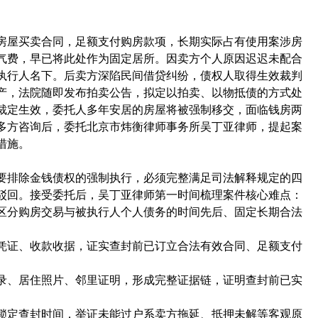
房屋买卖合同，足额支付购房款项，长期实际占有使用案涉房
气费，早已将此处作为固定居所。因卖方个人原因迟迟未配合
执行人名下。后卖方深陷民间借贷纠纷，债权人取得生效裁判
产，法院随即发布拍卖公告，拟定以拍卖、以物抵债的方式处
裁定生效，委托人多年安居的房屋将被强制移交，面临钱房两
多方咨询后，委托北京市炜衡律师事务所吴丁亚律师，提起案
措施。
要排除金钱债权的强制执行，必须完整满足司法解释规定的四
驳回。接受委托后，吴丁亚律师第一时间梳理案件核心难点：
区分购房交易与被执行人个人债务的时间先后、固定长期合法
凭证、收款收据，证实查封前已订立合法有效合同、足额支付
录、居住照片、邻里证明，形成完整证据链，证明查封前已实
锁定查封时间，举证未能过户系卖方拖延、抵押未解等客观原