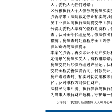
因，委托人无任何过错；
区分被执行人个人债务与房屋买卖
胜诉结果：法院裁定停止拍卖与以
吴丁亚律师向执行法院提交书面异
分说明委托人享有的物权期待权，
查，认可全部代理意见，依法作出
措施，房屋查封处置程序全面叫停
律师寄语与法律提示
本案的胜诉，再次印证不动产实际
定情形的房屋买受人，有权排除错
房屋交易后尽快办理过户登记，从
交易全程妥善保管合同、付款凭证
房产遭遇查封、拍卖时切勿消极等
径，及时维权方能保住财产。
深耕民商事纠纷、执行异议与执行
为当事人破解财产危机，守护每一
分享到：
QQ空间
新浪微博
人人网
开心