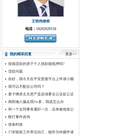
王明伟律师
电话：
18202029150
我的精采回复
更多>>
按揭贷款的房子个人借款能抵押吗?
贷款问题
你好，我今天在平安普惠平台上申请小额
贷款，合同签后，按他们的贷款流程操作
我可以不配合公司吗？
走，结果说银行流水不够，先打
妻子继承丈夫房产是必须要去公证处公证
吗
南阳俪人骗走我1w多，我该怎么办
和一个女同事有通奸一次，后来被他老公
知道告我强奸，在刑警队对
殴打事件咨询
借条时效
17岁能靠工作养活自己，能作为仲裁申请