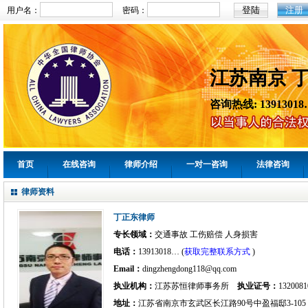
注册
用户名：
密码：
江苏南京 
咨询热线: 13913018
首页
在线咨询
律师介绍
一对一咨询
法律咨询
律师资料
丁正东律师
专长领域：
交通事故 工伤赔偿 人身损害
电话：
13913018… (
获取完整联系方式
)
Email：
dingzhengdong118@qq.com
执业机构：
江苏苏恒律师事务所
执业证号：
1320081
地址：
江苏省南京市玄武区长江路90号中盈福邸3-105