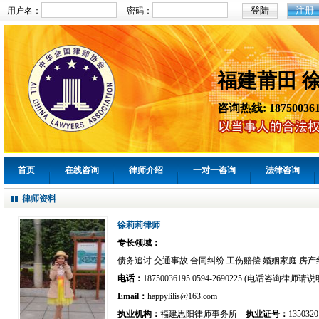
注册
用户名：
密码：
福建莆田 
咨询热线: 187500361
首页
在线咨询
律师介绍
一对一咨询
法律咨询
律师资料
徐莉莉律师
专长领域：
债务追讨 交通事故 合同纠纷 工伤赔偿 婚姻家庭 房产
电话：
18750036195 0594-2690225 (电话咨询律师
Email：
happylilis@163.com
执业机构：
福建思阳律师事务所
执业证号：
1350320