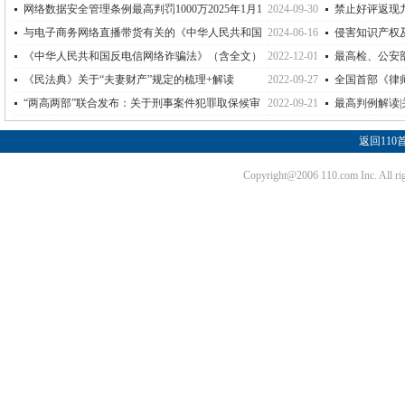
网络数据安全管理条例最高判罚1000万2025年1月1
2024-09-30
禁止好评返现
日生效
常重要的《网络
与电子商务网络直播带货有关的《中华人民共和国
2024-06-16
侵害知识产权
消费者权益保护法实施条例》重要条款之
导意见及法定赔
《中华人民共和国反电信网络诈骗法》（含全文）
2022-12-01
最高检、公安
12月1日即今日正式实施
下调为3万元，
《民法典》关于“夫妻财产”规定的梳理+解读
2022-09-27
全国首部《律
北京出台
“两高两部”联合发布：关于刑事案件犯罪取保候审
2022-09-21
最高判例解读
规则最新修订
返回110
Copyright@2006 110.com Inc. Al