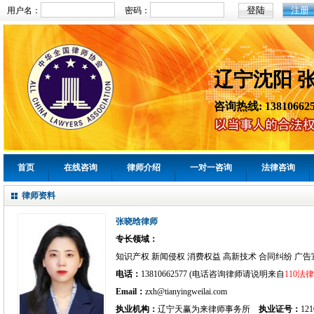
注册
用户名：
密码：
辽宁沈阳 
咨询热线: 138106625
首页
在线咨询
律师介绍
一对一咨询
法律咨询
律师资料
张晓晗律师
专长领域：
知识产权 新闻侵权 消费权益 高新技术 合同纠纷 广告
电话：
13810662577 (电话咨询律师请说明来自
110法
Email：
zxh@tianyingweilai.com
执业机构：
辽宁天赢为来律师事务所
执业证号：
121