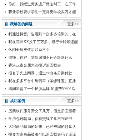
楚
金现在一直拖着不给，这种
你好，我经过劳务进厂做临时工，在工作
中不小心伤到右手食指，整个指甲带肉掉落
职业学校要求学生一定得更学校实习才能
拿毕业证，自己出去实习却
我解答的问题
更多>>
我通过抖音广告看到个拼多多培训的，在
广告上然后留了手机号码。然后有人打电话
我在郑州XX投了三万多，银行卡转账还能
过来说加我微信
退回来吗
休闲会所充值后联系不上
律师，你好，贷款逾期不还会影响什么
香港xx贵金属怎么投诉追回损失
报名了先上网课，通过xx白条分期付款，
但是现在网课机构遇经济问题
我在多多平台中绚翡翠（翠缘珠宝）直播
间购买了一块翡翠原石，收的却是水泥皮壳
请问加盟了一个护肤品牌 加盟费59800 以
密度只有2
2.5折的价格拿
成功案例
更多>>
股票软件服务费交了几万，但是后面跟着
一直亏损，是被骗了吗
学历包过骗局，你有交钱了拿不到证书
吗？看过来
大宗商品骗局的始末，已经被骗的赶紧认
清现实追回损失
投资大宗商品被骗可以追回损失吗？应该