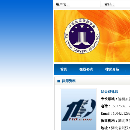
用户名：
密码：
首页
在线咨询
律师介绍
律师资料
邱天成律师
专长领域：
连锁加
电话：
15377556… 
Email：
160420129
执业机构：
湖北良
地址：
湖北省武汉