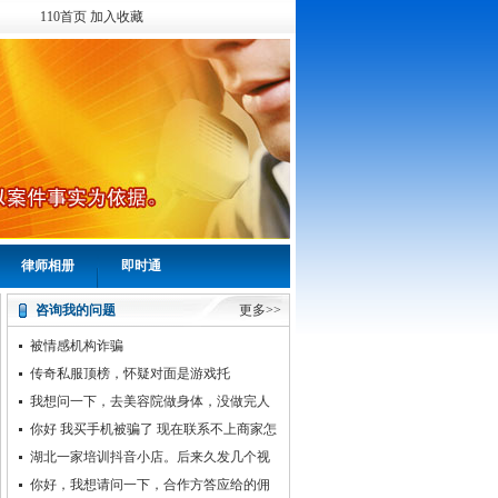
110首页
加入收藏
律师相册
即时通
咨询我的问题
更多>>
被情感机构诈骗
传奇私服顶榜，怀疑对面是游戏托
我想问一下，去美容院做身体，没做完人
家关门跑了。我分期付款当时还没还清
你好 我买手机被骗了 现在联系不上商家怎
么办
湖北一家培训抖音小店。后来久发几个视
频让自己看。后来的运营老师经常回答不清
你好，我想请问一下，合作方答应给的佣