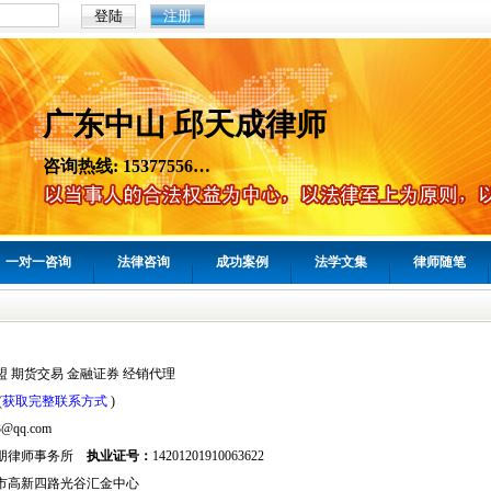
注册
广东中山 邱天成律师
咨询热线: 15377556…
一对一咨询
法律咨询
成功案例
法学文集
律师随笔
盟 期货交易 金融证券 经销代理
(
获取完整联系方式
)
3@qq.com
朋律师事务所
执业证号：
14201201910063622
市高新四路光谷汇金中心