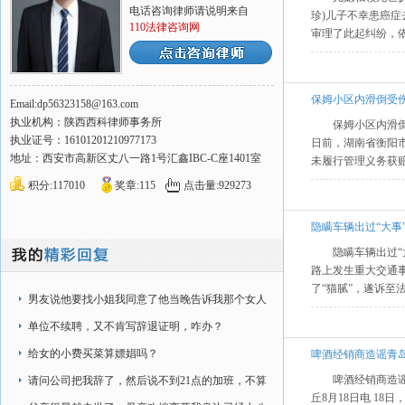
电话咨询律师请说明来自
珍)儿子不幸患癌症
110法律咨询网
审理了此起纠纷，依
保姆小区内滑倒受伤
Email:dp56323158@163.com
执业机构：陕西西科律师事务所
保姆小区内滑倒受
执业证号：16101201210977173
日前，湖南省衡阳
地址：西安市高新区丈八一路1号汇鑫IBC-C座1401室
未履行管理义务获赔
积分:117010
奖章:115
点击量:929273
隐瞒车辆出过“大事”
隐瞒车辆出过“大
路上发生重大交通
了“猫腻”，遂诉至法
男友说他要找小姐我同意了他当晚告诉我那个女人
他认识第二天那个
单位不续聘，又不肯写辞退证明，咋办？
给女的小费买菜算嫖娼吗？
啤酒经销商造谣青岛
啤酒经销商造谣青
请问公司把我辞了，然后说不到21点的加班，不算
丘8月18日电 1