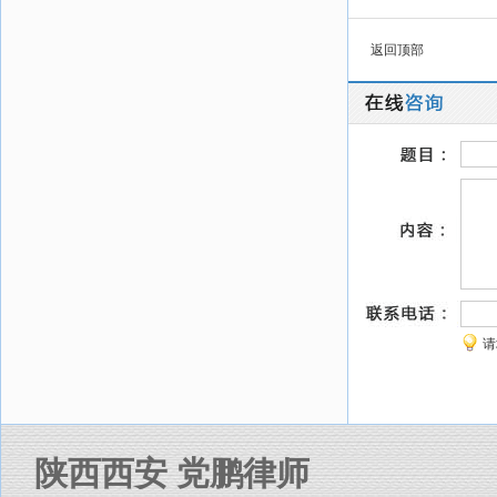
返回顶部
请
陕西西安 党鹏律师