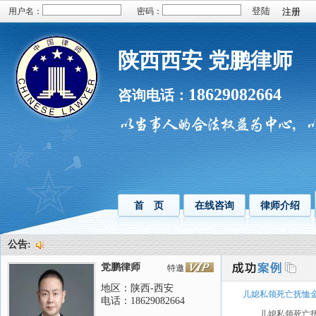
用户名：
密码：
注册
陕西西安 党鹏律师
18629082664
咨询电话：
首 页
在线咨询
律师介绍
公告:
党鹏律师
特邀
地区：陕西-西安
儿媳私领死亡抚恤金
电话：18629082664
儿媳私领死亡抚恤