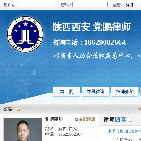
用户名：
密码：
注册
陕西西安 党鹏律师
18629082664
咨询电话：
首 页
在线咨询
律师介绍
公告:
欢迎
党鹏律师
特邀
地区：陕西-西安
村委会擅自以集体
电话：18629082664
在现代农村，