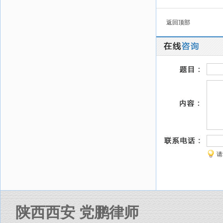
返回顶部
请
陕西西安 党鹏律师