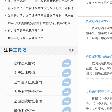
在加班时间内，
父亲很早就去世了，母亲改嫁离开我身边已经七八
某服务外包有限公司
年了，现在是和奶奶在一起生活
有人创造了一个软件来帮助父母来侵犯孩子隐私违
法嘛，该软件可以强制锁手机
如果身边的人做了违法的事导致微信被封，他未在
依法惩治非法生产
现实生活中做过违法的事情
19年3月夫妻共同贷款用于生意周转，同年9月离
依法惩治非法
婚，协议房子给前妻（房贷是我的名字）
有人发信息干扰我正常生活
颜某平、颜某建非
我弟弟打人被治安处罚了？
听、窃照专用器材案 
更多
将自家房屋“住改商
法律法规搜索
依照民法典规
业主一致同意。有
免费法律咨询
因此，如果业主要
公司注册信息查询
人身损害赔偿标准
父母未尽抚养义务
根据《中华人
全国法院地址电话
务。《中华人民共
子女，有要求父母
最低工资标准