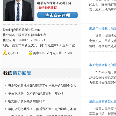
电话咨询律师请说明来自
的土地，除由法律
110法律咨询网
着，农村土地的所
未成年人侵权，法
Email:dp56323158@163.com
执业机构：陕西西科律师事务所
近日，湖南省
执业证号：16101201210977173
定监护人，男孩父亲
地址：西安市高新区丈八一路1号汇鑫IBC-C座1401室
辆时，将鞭炮丢进该
积分:117010
奖章:115
点击量:929510
事关劳动者收入问
2025年伊始
源社会保障部及其
力资源社会保障部
男友说他要找小姐我同意了他当晚告诉我那个女人
他认识第二天那个
单位不续聘，又不肯写辞退证明，咋办？
给女的小费买菜算嫖娼吗？
最高法发布新就业
最高人民法院关
请问公司把我辞了，然后说不到21点的加班，不算
军军事法院，新疆