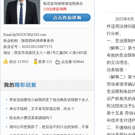
电话咨询律师请说明来自
110法律咨询网
2025年
件适用法律问题
行分析。
Email:dp56323158@163.com
执业机构：陕西西科律师事务所
一、竞业限制
执业证号：16101201210977173
《解释二》第
地址：西安市高新区丈八一路1号汇鑫IBC-C座1401室
有效的竞业限
积分:117015
奖章:115
点击量:929644
的立法理念。
法条链接：
《解释二》第
劳动者请求确
竞业限制条款
识产权相关的
男友说他要找小姐我同意了他当晚告诉我那个女人
民法院依法予
他认识第二天那个
单位不续聘，又不肯写辞退证明，咋办？
第十五条 劳
给女的小费买菜算嫖娼吗？
补偿并支付违
请问公司把我辞了，然后说不到21点的加班，不算
二、不缴纳社
依法享受社会