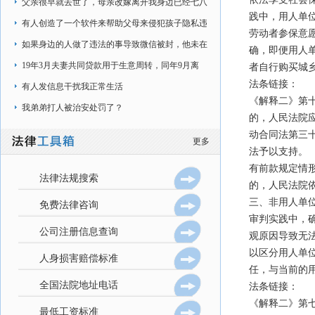
在加班时间内，
父亲很早就去世了，母亲改嫁离开我身边已经七八
践中，用人单
年了，现在是和奶奶在一起生活
有人创造了一个软件来帮助父母来侵犯孩子隐私违
劳动者参保意
法嘛，该软件可以强制锁手机
如果身边的人做了违法的事导致微信被封，他未在
确，即便用人
现实生活中做过违法的事情
19年3月夫妻共同贷款用于生意周转，同年9月离
者自行购买城
法条链接：
婚，协议房子给前妻（房贷是我的名字）
有人发信息干扰我正常生活
《解释二》第
我弟弟打人被治安处罚了？
的，人民法院
动合同法第三
更多
法予以支持。
有前款规定情
法律法规搜索
的，人民法院
三、非用人单
免费法律咨询
审判实践中，
公司注册信息查询
观原因导致无
以区分用人单
人身损害赔偿标准
任，与当前的
全国法院地址电话
法条链接：
《解释二》第
最低工资标准