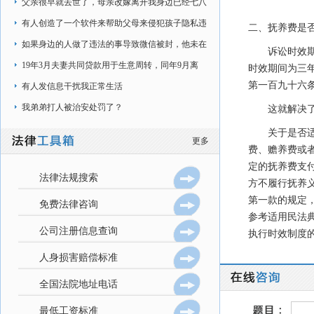
在加班时间内，
父亲很早就去世了，母亲改嫁离开我身边已经七八
年了，现在是和奶奶在一起生活
有人创造了一个软件来帮助父母来侵犯孩子隐私违
二、抚养费是
法嘛，该软件可以强制锁手机
如果身边的人做了违法的事导致微信被封，他未在
诉讼时效
现实生活中做过违法的事情
19年3月夫妻共同贷款用于生意周转，同年9月离
时效期间为三
第一百九十六
婚，协议房子给前妻（房贷是我的名字）
有人发信息干扰我正常生活
我弟弟打人被治安处罚了？
这就解决
关于是否
更多
费、赡养费或
定的抚养费支
法律法规搜索
方不履行抚养
第一款的规定
免费法律咨询
参考适用民法
公司注册信息查询
执行时效制度
人身损害赔偿标准
全国法院地址电话
最低工资标准