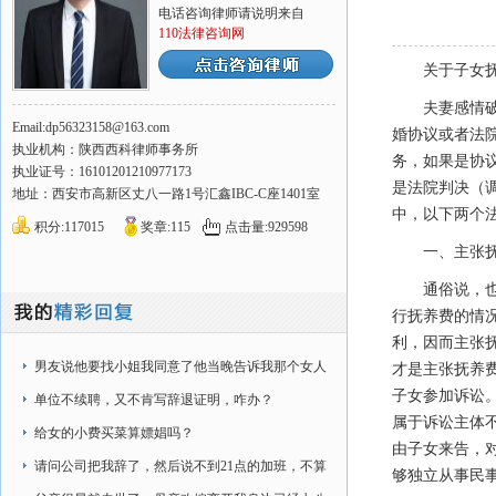
电话咨询律师请说明来自
110法律咨询网
关于子女
夫妻感情
Email:dp56323158@163.com
婚协议或者法
执业机构：陕西西科律师事务所
务，如果是协
执业证号：16101201210977173
是法院判决（
地址：西安市高新区丈八一路1号汇鑫IBC-C座1401室
中，以下两个
积分:117015
奖章:115
点击量:929598
一、主张
通俗说，
行抚养费的情
利，因而主张
男友说他要找小姐我同意了他当晚告诉我那个女人
才是主张抚养
子女参加诉讼
他认识第二天那个
单位不续聘，又不肯写辞退证明，咋办？
属于诉讼主体
给女的小费买菜算嫖娼吗？
由子女来告，
请问公司把我辞了，然后说不到21点的加班，不算
够独立从事民