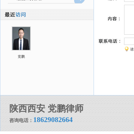
请
党鹏
陕西西安 党鹏律师
18629082664
咨询电话：