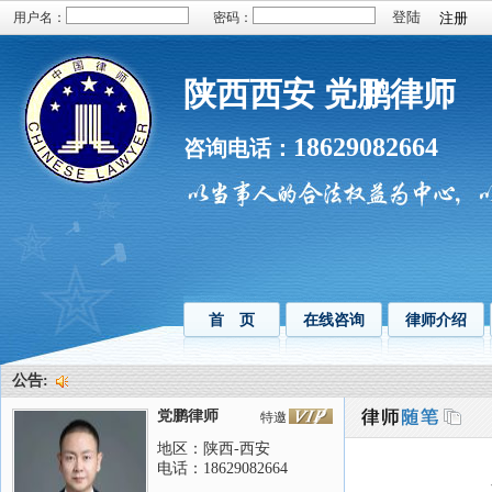
用户名：
密码：
注册
陕西西安 党鹏律师
18629082664
咨询电话：
首 页
在线咨询
律师介绍
公告:
党鹏律师
特邀
地区：陕西-西安
电话：18629082664