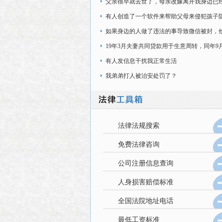
在加班时间内，
父亲很早就去世了，母亲改嫁离开我身边已
年了，现在是和奶奶在一起生活
有人创造了一个软件来帮助父母来侵犯孩子
法嘛，该软件可以强制锁手机
如果身边的人做了违法的事导致微信被封，
现实生活中做过违法的事情
19年3月夫妻共同贷款用于生意周转，同年9
婚，协议房子给前妻（房贷是我的名字）
有人发信息干扰我正常生活
我弟弟打人被治安处罚了？
法律法规搜索
免费法律咨询
公司注册信息查询
人身损害赔偿标准
全国法院地址电话
最低工资标准