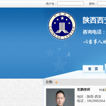
用户名：
密码：
陕西西
咨询电话
首 页
公告:
党鹏律师
特邀
地区：陕西-西安
电话：18629082664