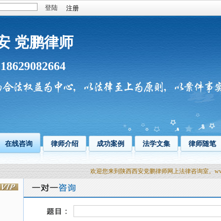
注册
安 党鹏律师
18629082664
：
在线咨询
律师介绍
成功案例
法学文集
律师随笔
欢迎您来到陕西西安党鹏律师网上法律咨询室。www.11