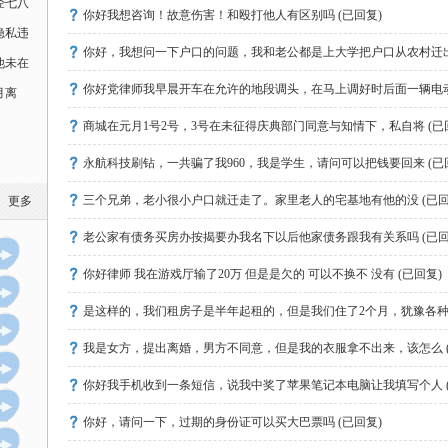
经七八
你好我想咨询！故意伤害！和殴打他人有区别吗 (已回复)
隐私违
你好，我想问一下户口的问题，我和老公都是上大学把户口从农村迁出了
他未在
你好党律师我早晨开车在允许的地段调头，在马上调好时后面一辆电
月离
轮上 (已回复)
商城在元月1号2号，3号在未征得庆典部门同意与知情下，私自将 (已
永航科技刷钻，一共骗了我960，我是学生，请问可以把钱要回来 (已
三个兄弟，老小很小户口就迁走了。家里老人的宅基地有他的没 (已回
更多
老公家有债务买房办按揭要办我名下以后他家债务跟我有关系吗 (已回
你好律师 我在游戏厅输了20万 但是是欠的 可以不换不 没有 (已回复)
是这样的，我们租房子是半年起租的，但是我们住了2个月，犹豫各种原
我是女方，提出离婚，男方不同意，但是我的衣服拿不出来，该怎么 (
你好我手机收到一条短信，说我中奖了苹果笔记本电脑让我填写个人 (
你好，请问一下，过期的身份证可以买大巴票吗 (已回复)