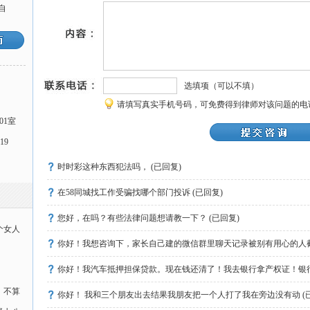
自
选填项（可以不填）
请填写真实手机号码，可免费得到律师对该问题的电
01室
19
时时彩这种东西犯法吗， (已回复)
在58同城找工作受骗找哪个部门投诉 (已回复)
您好，在吗？有些法律问题想请教一下？ (已回复)
个女人
你好！我想咨询下，家长自己建的微信群里聊天记录被别有用心的人截
你好！我汽车抵押担保贷款。现在钱还清了！我去银行拿产权证！银行
，不算
复)
你好！ 我和三个朋友出去结果我朋友把一个人打了我在旁边没有动 (已