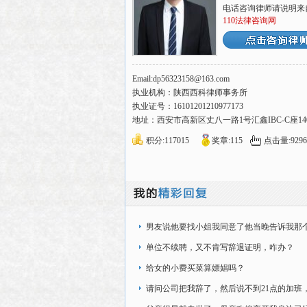
电话咨询律师请说明来
110法律咨询网
Email:dp56323158@163.com
执业机构：陕西西科律师事务所
执业证号：16101201210977173
地址：西安市高新区丈八一路1号汇鑫IBC-C座14
积分:117015
奖章:115
点击量:9296
男友说他要找小姐我同意了他当晚告诉我那
他认识第二天那个
单位不续聘，又不肯写辞退证明，咋办？
给女的小费买菜算嫖娼吗？
请问公司把我辞了，然后说不到21点的加班