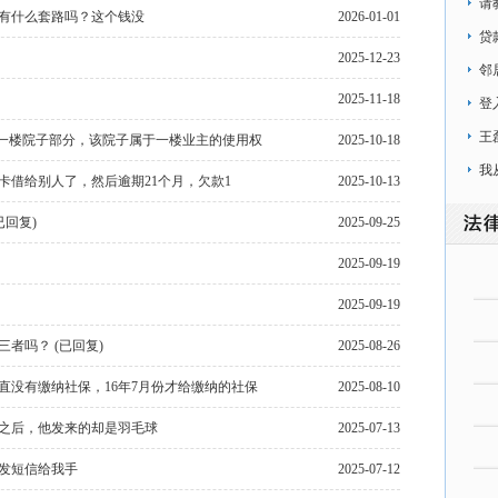
请
有什么套路吗？这个钱没
2026-01-01
贷
2025-12-23
邻
2025-11-18
登
到
王
有一楼院子部分，该院子属于一楼业主的使用权
2025-10-18
我
卡借给别人了，然后逾期21个月，欠款1
2025-10-13
是1
已回复)
2025-09-25
2025-09-19
2025-09-19
者吗？ (已回复)
2025-08-26
一直没有缴纳社保，16年7月份才给缴纳的社保
2025-08-10
之后，他发来的却是羽毛球
2025-07-13
直发短信给我手
2025-07-12