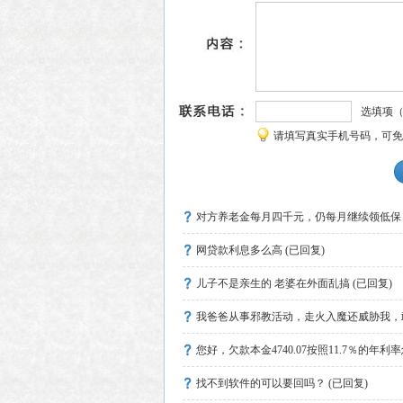
点击咨询律师
选填项
请填写真实手机号码，可免
对方养老金每月四千元，仍每月继续领低保
网贷款利息多么高 (已回复)
儿子不是亲生的 老婆在外面乱搞 (已回复)
我爸爸从事邪教活动，走火入魔还威胁我，敢
您好，欠款本金4740.07按照11.7％的年利
找不到软件的可以要回吗？ (已回复)