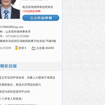
电话咨询律师请说明来自
110法律咨询网
1135966499@qq.com
构：山东智祥律师事务所
13715201111551901
聊城市东昌府区湖南西路摩天轮东临7号楼4楼
:213219
奖章:0
点击量:404096
是正常说话声音标准，但楼上大霸道不准我说
，我只要一开口说
款银联验证，刷流水证明还款能力
路贷与高利贷是同平台吗
八十岁老人有低保）