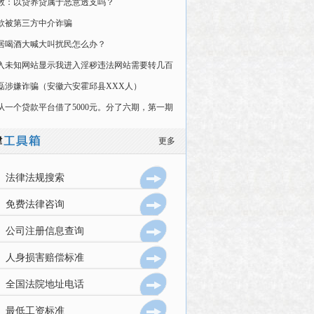
教：以贷养贷属于恶意透支吗？
款被第三方中介诈骗
居喝酒大喊大叫扰民怎么办？
入未知网站显示我进入淫秽违法网站需要转几百
某支付宝账号是诈骗吗
磊涉嫌诈骗（安徽六安霍邱县XXX人）
从一个贷款平台借了5000元。分了六期，第一期
292.45，剩余五期是921
更多
法律法规搜索
免费法律咨询
公司注册信息查询
人身损害赔偿标准
全国法院地址电话
最低工资标准