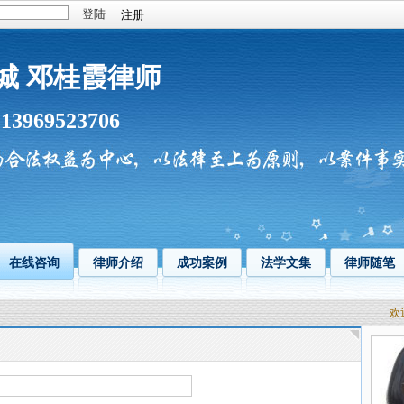
注册
城 邓桂霞律师
13969523706
：
在线咨询
律师介绍
成功案例
法学文集
律师随笔
欢迎您