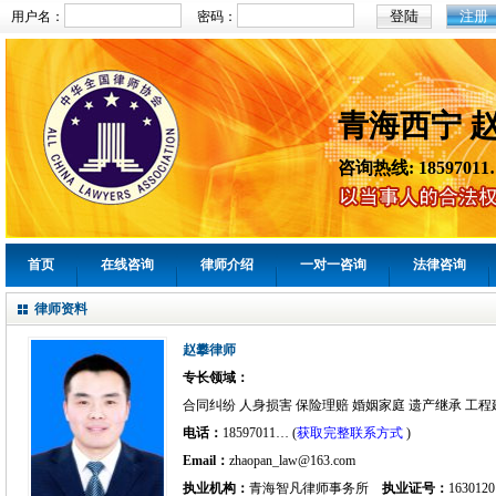
注册
用户名：
密码：
青海西宁 
咨询热线: 18597011
首页
在线咨询
律师介绍
一对一咨询
法律咨询
律师资料
赵攀律师
专长领域：
合同纠纷 人身损害 保险理赔 婚姻家庭 遗产继承 工程
电话：
18597011… (
获取完整联系方式
)
Email：
zhaopan_law@163.com
执业机构：
青海智凡律师事务所
执业证号：
1630120