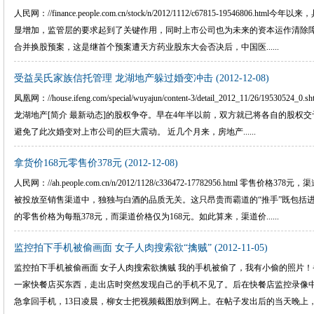
人民网：//finance.people.com.cn/stock/n/2012/1112/c67815-19546
显增加，监管层的要求起到了关键作用，同时上市公司也为未来的资本运作清除障
合并换股预案，这是继首个预案遭天方药业股东大会否决后，中国医......
受益吴氏家族信托管理 龙湖地产躲过婚变冲击
(2012-12-08)
凤凰网：//house.ifeng.com/special/wuyajun/content-3/detail_2012_11/2
龙湖地产[简介 最新动态]的股权争夺。早在4年半以前，双方就已将各自的股权
避免了此次婚变对上市公司的巨大震动。 近几个月来，房地产......
拿货价168元零售价378元
(2012-12-08)
人民网：//ah.people.com.cn/n/2012/1128/c336472-17782956.html
被投放至销售渠道中，独独与白酒的品质无关。这只昂贵而霸道的“推手”既包括
的零售价格为每瓶378元，而渠道价格仅为168元。如此算来，渠道价......
监控拍下手机被偷画面 女子人肉搜索欲“擒贼”
(2012-11-05)
监控拍下手机被偷画面 女子人肉搜索欲擒贼 我的手机被偷了，我有小偷的照片！
一家快餐店买东西，走出店时突然发现自己的手机不见了。后在快餐店监控录像
急拿回手机，13日凌晨，柳女士把视频截图放到网上。在帖子发出后的当天晚上，一..