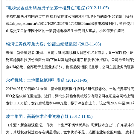
“电梯受困跳出轿厢男子坠落十楼身亡”追踪
(2012-11-05)
事故电梯两月前刚通过年检 律师称物业公司或承担管理不当的责任 监管部门提醒
载//ah.people.com.cn/n/2012/1029/c336476-17642686.html出事电
山路交叉口怡康园小区的一架货运电梯发生卡壳困人事故。小区保安在简易......
银河证券保荐兼大客户扮靓业绩遭质疑
(2012-11-05)
来源：新金融记者:张娟儿 日前，继同花顺和大智慧相继上市后，又一家以提供
财富趋势科技股份有限公司(下称财富趋势)披露了招股书(申报稿)。公司欲登陆深
金4.54亿元，全部用于主营业务扩张。财富趋势招股书显示，公司主营业务为证券....
永祥机械：土地蹊跷抵押引质疑
(2012-11-05)
2012年07月30日00:24 来源：新金融观察报 保存到相册气候恶化、土地抵
IPO之路依然任重道远。近日，湖北永祥粮食机械股份有限公司在证监会网站上
发行1100万股，发行后总股本4400万股，拟于深交所上市。该公司2009 年至2011年...
凌丰集团：高新技术企业资格存疑
(2012-11-05)
（来源：新金融观察报） 作为一个生产不锈钢餐具的‘高新技术企业’，广东凌
为，其股权改制过程存在明显瑕疵，竞争优势不足，或面临业绩变脸可能。 凌丰集