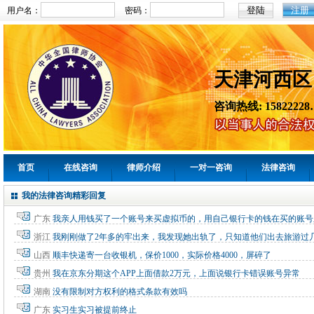
注册
用户名：
密码：
天津河西区
咨询热线: 15822228
首页
在线咨询
律师介绍
一对一咨询
法律咨询
我的法律咨询精彩回复
广东
我亲人用钱买了一个账号来买虚拟币的，用自己银行卡的钱在买的账号
浙江
我刚刚做了2年多的牢出来，我发现她出轨了，只知道他们出去旅游过
山西
顺丰快递寄一台收银机，保价1000，实际价格4000，屏碎了
贵州
我在京东分期这个APP上面借款2万元，上面说银行卡错误账号异常
湖南
没有限制对方权利的格式条款有效吗
广东
实习生实习被提前终止