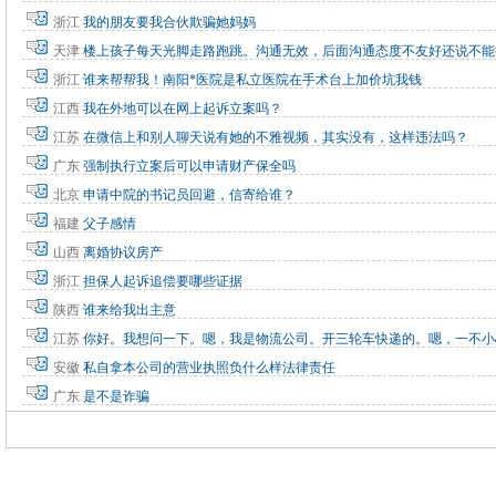
浙江
我的朋友要我合伙欺骗她妈妈
天津
楼上孩子每天光脚走路跑跳。沟通无效，后面沟通态度不友好还说不能
浙江
谁来帮帮我！南阳*医院是私立医院在手术台上加价坑我钱
江西
我在外地可以在网上起诉立案吗？
江苏
在微信上和别人聊天说有她的不雅视频，其实没有，这样违法吗？
广东
强制执行立案后可以申请财产保全吗
北京
申请中院的书记员回避，信寄给谁？
福建
父子感情
山西
离婚协议房产
浙江
担保人起诉追偿要哪些证据
陕西
谁来给我出主意
江苏
你好。我想问一下。嗯，我是物流公司。开三轮车快递的。嗯，一不小
安徽
私自拿本公司的营业执照负什么样法律责任
广东
是不是诈骗