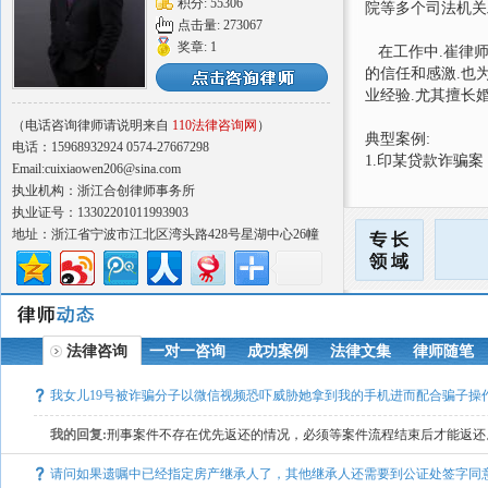
积分: 55306
院等多个司法机关
点击量: 273067
奖章: 1
在工作中.崔律师
的信任和感激.也
业经验.尤其擅长
（电话咨询律师请说明来自
110法律咨询网
）
典型案例:
电话：15968932924 0574-27667298
1.印某贷款诈骗案
Email:cuixiaowen206@sina.com
2.史某抢劫罪
执业机构：浙江合创律师事务所
3.中国劳工利比
执业证号：13302201011993903
4.曹某故意杀人案
地址：浙江省宁波市江北区湾头路428号星湖中心26幢
5.杭州某工程建
10层、11层
6.宁波某典当行
7.宁海某光伏企
8.高新区某企业
9.某超市员工雇
法律咨询
一对一咨询
成功案例
法律文集
律师随笔
10.鄞州某村祖宅
11.舟山陈某非
我女儿19号被诈骗分子以微信视频恐吓威胁她拿到我的手机进而配合骗子操
我的回复:
刑事案件不存在优先返还的情况，必须等案件流程结束后才能返还
返还前提的，比如重症救治需要等合理前提下，可以申请办案机关提前返还。.
请问如果遗嘱中已经指定房产继承人了，其他继承人还需要到公证处签字同