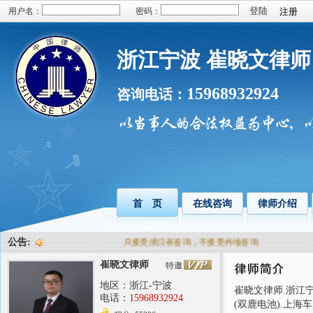
用户名：
密码：
注册
浙江宁波 崔晓文律师
15968932924
咨询电话：
首 页
在线咨询
律师介绍
公告:
只接受浙江省咨询，不接受外地咨询
崔晓文律师
特邀
地区：浙江-宁波
崔晓文律师.浙江
电话：
15968932924
(双鹿电池).上