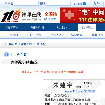
用户名
密码
记住我
全国站
[进入分站]
网站首页
法律咨询
找律师
律师在线
找律师
一对一咨询
法律人才
法律咨询
律师合作
110网首页
>>
律师在线
>>
案件委托
·案件委托详细情况
对不起该信息只允许登陆的发布者及律师用户查看!
359456
朱建宇
律师
分
lawyer.110.com/3070506/
电话：
15806729911
执业机构：
山东君诚仁和律师事务所
地址：
山东菏泽牡丹区长江路 15806729911