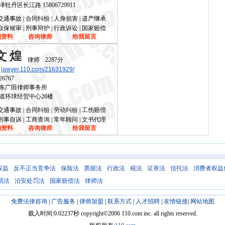
牡丹区长江路 15806729911
交通事故 | 合同纠纷 | 人身损害 | 遗产继承
取保候审 | 刑事辩护 | 行政诉讼 | 国家赔偿
细资料
咨询律师
给我留言
文煌
律师
2287分
lawyer.110.com/21631929/
26767
东广田律师事务所
道环球经贸中心28楼
交通事故 | 合同纠纷 | 劳动纠纷 | 工伤赔偿
刑事自诉 | 工商查询 | 常年顾问 | 文书代理
细资料
咨询律师
给我留言
权益
反不正当竞争法
保险法
票据法
行政法
税法
证券法
信托法
消费者权益
易法
治安处罚法
国家赔偿法
律师法
免费法律咨询
|
广告服务
|
律师加盟
|
联系方式
|
人才招聘
|
友情链接
|
网站地图
载入时间:0.02237秒 copyright©2006 110.com inc. all rights reserved.