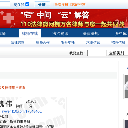
[免费注册]
[忘记密码]
记住我
律师
律师在线
法治资讯
法律法规
资料库
法律咨询
律师合作
案件委托
求职信息
招聘信息
我要查找：
及律师用户查看!
241901
魏伟
律师
分
lawyer.110.com/17548466/
74248
京市中盾律师事务所
朝阳区东大桥路8号尚都国际中心7层