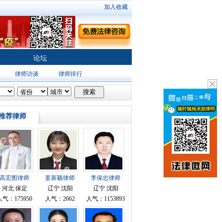
加入收藏
论坛
律师访谈
律师排行
推荐律师
高宏图律师
姜新颖律师
李保忠律师
河北 保定
辽宁 沈阳
辽宁 沈阳
人气：175950
人气：2662
人气：1153893