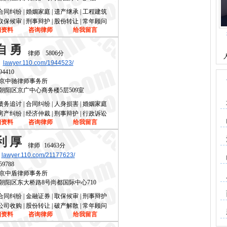
合同纠纷 | 婚姻家庭 | 遗产继承 | 工程建筑
取保候审 | 刑事辩护 | 股份转让 | 常年顾问
细资料
咨询律师
给我留言
自勇
律师
5806分
lawyer.110.com/1944523/
94410
京中驰律师事务所
朝阳区京广中心商务楼5层509室
债务追讨 | 合同纠纷 | 人身损害 | 婚姻家庭
房产纠纷 | 经济仲裁 | 刑事辩护 | 行政诉讼
细资料
咨询律师
给我留言
利厚
律师
16463分
lawyer.110.com/21177623/
59788
京中盾律师事务所
朝阳区东大桥路8号尚都国际中心710
合同纠纷 | 金融证券 | 取保候审 | 刑事辩护
公司收购 | 股份转让 | 破产解散 | 常年顾问
细资料
咨询律师
给我留言