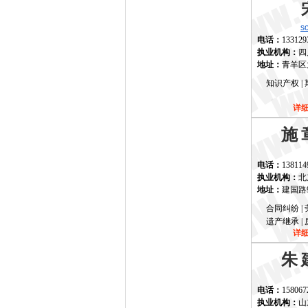
s
电话：
133129
执业机构：
四
地址：
青羊区
知识产权 | 
详
施
电话：
138114
执业机构：
北
地址：
建国路
合同纠纷 | 
遗产继承 | 
详
朱
电话：
158067
执业机构：
山