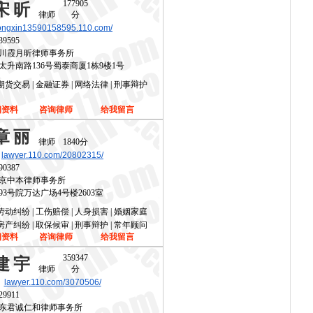
177905
宋昕
律师
分
ongxin13590158595.110.com/
39595
川霞月昕律师事务所
太升南路136号蜀泰商厦1栋9楼1号
期货交易 | 金融证券 | 网络法律 | 刑事辩护
细资料
咨询律师
给我留言
章丽
律师
1840分
lawyer.110.com/20802315/
90387
京中本律师事务所
93号院万达广场4号楼2603室
劳动纠纷 | 工伤赔偿 | 人身损害 | 婚姻家庭
房产纠纷 | 取保候审 | 刑事辩护 | 常年顾问
细资料
咨询律师
给我留言
359347
建宇
律师
分
lawyer.110.com/3070506/
29911
东君诚仁和律师事务所