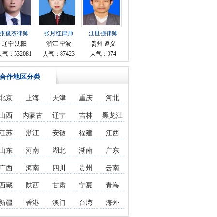
张俊杰律师
张月红律师
汪世强律师
辽宁 沈阳
浙江 宁波
贵州 遵义
人气：532081
人气：87423
人气：974
合作地区分类
北京
上海
天津
重庆
河北
山西
内蒙古
辽宁
吉林
黑龙江
江苏
浙江
安徽
福建
江西
山东
河南
湖北
湖南
广东
广西
海南
四川
贵州
云南
西藏
陕西
甘肃
宁夏
青海
新疆
香港
澳门
台湾
海外