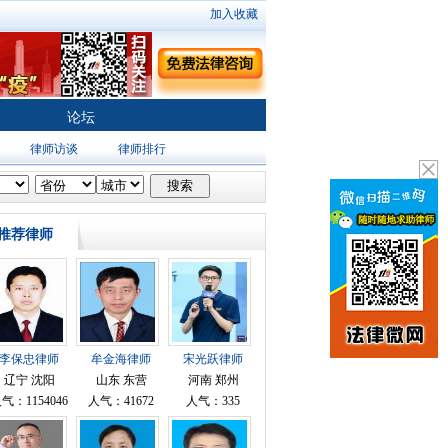
加入收藏
论坛
律师访谈
律师排行
推荐律师
李保忠律师
牟金海律师
宋光跃律师
辽宁 沈阳
山东 东营
河南 郑州
气：1154046
人气：41672
人气：335