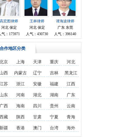
高宏图律师
王林律师
谭海波律师
河北 保定
河北 保定
广东 东莞
人气：175971
人气：430730
人气：396140
合作地区分类
北京
上海
天津
重庆
河北
山西
内蒙古
辽宁
吉林
黑龙江
江苏
浙江
安徽
福建
江西
山东
河南
湖北
湖南
广东
广西
海南
四川
贵州
云南
西藏
陕西
甘肃
宁夏
青海
新疆
香港
澳门
台湾
海外