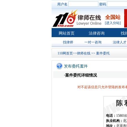
用户名
密码
全国站
[进入分站]
网站首页
法律咨询
找
找律师
一对一咨询
法律人才
110网首页
>>
律师在线
>>
案件委托
·案件委托详细情况
对不起该信息只允许登陆的发布者
陈
电话：
158016
执业机构：
北
地址：
北京市