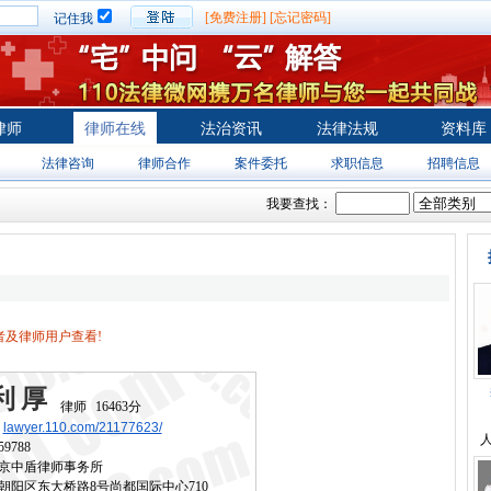
[免费注册]
[忘记密码]
记住我
律师
律师在线
法治资讯
法律法规
资料库
法律咨询
律师合作
案件委托
求职信息
招聘信息
我要查找：
及律师用户查看!
利厚
律师
16463分
lawyer.110.com/21177623/
人
59788
京中盾律师事务所
朝阳区东大桥路8号尚都国际中心710