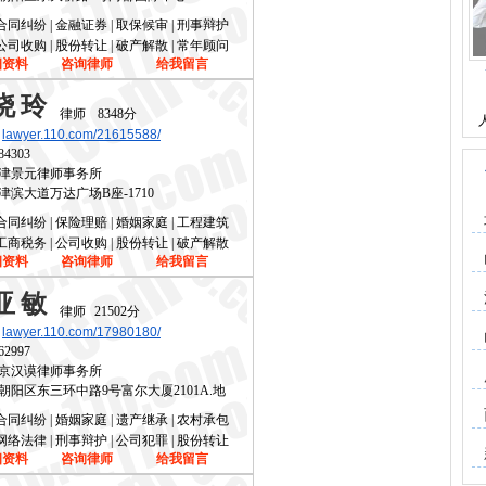
合同纠纷 | 金融证券 | 取保候审 | 刑事辩护
公司收购 | 股份转让 | 破产解散 | 常年顾问
细资料
咨询律师
给我留言
晓玲
律师
8348分
lawyer.110.com/21615588/
84303
津景元律师事务所
津滨大道万达广场B座-1710
合同纠纷 | 保险理赔 | 婚姻家庭 | 工程建筑
工商税务 | 公司收购 | 股份转让 | 破产解散
细资料
咨询律师
给我留言
亚敏
律师
21502分
lawyer.110.com/17980180/
62997
京汉谟律师事务所
朝阳区东三环中路9号富尔大厦2101A.地
合同纠纷 | 婚姻家庭 | 遗产继承 | 农村承包
网络法律 | 刑事辩护 | 公司犯罪 | 股份转让
细资料
咨询律师
给我留言