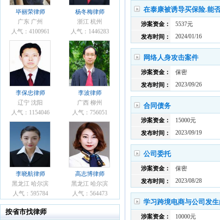
在泰康被诱导买保险.能
毕丽荣律师
杨冬梅律师
广东 广州
浙江 杭州
涉案资金：
5537元
人气：4100961
人气：1446283
2024/01/16
发布时间：
网络人身攻击案件
涉案资金：
保密
2023/09/26
发布时间：
李保忠律师
李波律师
辽宁 沈阳
广西 柳州
合同债务
人气：1154046
人气：756051
涉案资金：
15000元
2023/09/19
发布时间：
公司委托
涉案资金：
保密
李晓航律师
高志博律师
2023/08/28
发布时间：
黑龙江 哈尔滨
黑龙江 哈尔滨
人气：595784
人气：564473
学习跨境电商与公司发生
按省市找律师
涉案资金：
10000元