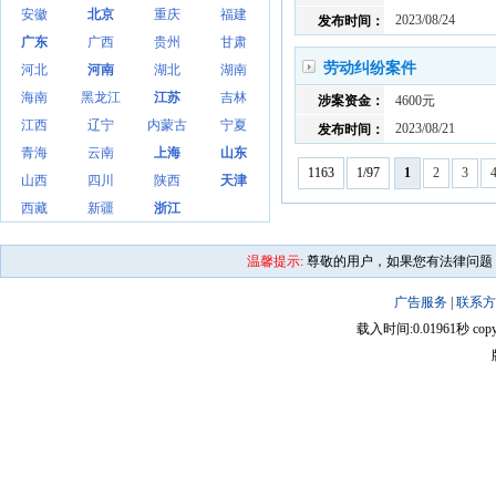
安徽
北京
重庆
福建
2023/08/24
发布时间：
广东
广西
贵州
甘肃
劳动纠纷案件
河北
河南
湖北
湖南
海南
黑龙江
江苏
吉林
涉案资金：
4600元
江西
辽宁
内蒙古
宁夏
2023/08/21
发布时间：
青海
云南
上海
山东
1163
1/97
1
2
3
山西
四川
陕西
天津
西藏
新疆
浙江
温馨提示:
尊敬的用户，如果您有法律问题
广告服务
|
联系方
载入时间:0.01961秒 copyright