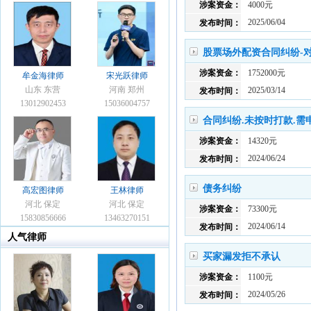
涉案资金：
4000元
2025/06/04
发布时间：
股票场外配资合同纠纷-对
涉案资金：
1752000元
牟金海律师
宋光跃律师
山东 东营
河南 郑州
2025/03/14
发布时间：
13012902453
15036004757
合同纠纷.未按时打款.需
涉案资金：
14320元
2024/06/24
发布时间：
债务纠纷
高宏图律师
王林律师
河北 保定
河北 保定
涉案资金：
73300元
15830856666
13463270151
2024/06/14
发布时间：
人气律师
买家漏发拒不承认
涉案资金：
1100元
2024/05/26
发布时间：