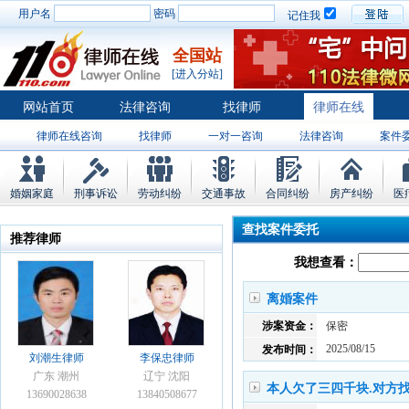
用户名
密码
记住我
全国站
[进入分站]
网站首页
法律咨询
找律师
律师在线
律师在线咨询
找律师
一对一咨询
法律咨询
案件
婚姻家庭
刑事诉讼
劳动纠纷
交通事故
合同纠纷
房产纠纷
医
查找案件委托
推荐律师
我想查看：
离婚案件
涉案资金：
保密
2025/08/15
发布时间：
刘潮生律师
李保忠律师
广东 潮州
辽宁 沈阳
本人欠了三四千块.对方
13690028638
13840508677