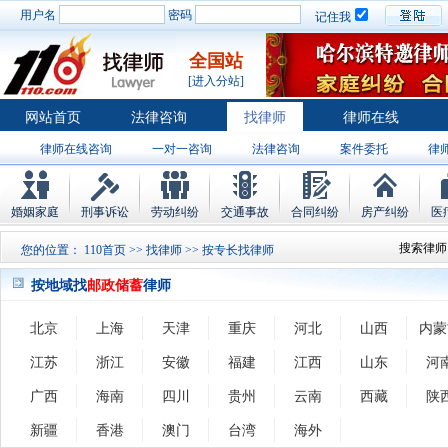
用户名
密码
记住我
全国站
[进入分站]
网站首页
法律咨询
找律师
律师在线
律师在线咨询
一对一咨询
法律咨询
案件委托
律
婚姻家庭
刑事诉讼
劳动纠纷
交通事故
合同纠纷
房产纠纷
医
搜索律师
您的位置：
110首页
>>
找律师
>> 按专长找律师
按地域找
邮政储蓄
律师
北京
上海
天津
重庆
河北
山西
内蒙
江苏
浙江
安徽
福建
江西
山东
河
广西
海南
四川
贵州
云南
西藏
陕
新疆
香港
澳门
台湾
海外