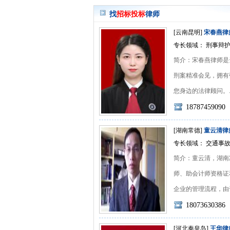
找
招标投标
律师
[云南昆明]
宋春燕律
专长领域： 刑事辩护
简介：宋春燕律师是
刑案精准会见，拥有
您身边的法律顾问。....
18787459090
[湖南常德]
童云清律
专长领域： 交通事故
简介：童云清，湖南
师、助会计师资格证
企业的管理流程，由于从
18073630386
[河北秦皇岛]
王华律