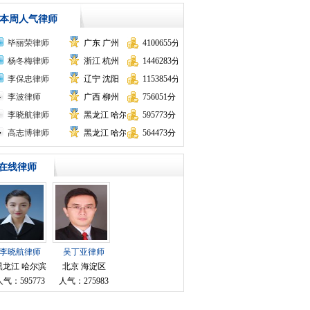
本周人气律师
毕丽荣律师
广东 广州
4100655分
杨冬梅律师
浙江 杭州
1446283分
李保忠律师
辽宁 沈阳
1153854分
李波律师
广西 柳州
756051分
李晓航律师
黑龙江 哈尔滨
595773分
高志博律师
黑龙江 哈尔滨
564473分
律师
在线律师
李晓航律师
吴丁亚律师
黑龙江 哈尔滨
北京 海淀区
人气：595773
人气：275983