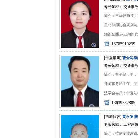
专长领域： 交通事故
简介：王华律师.中
皇岛律师协会规划与
知识全面.从业期间代理
13785919239
[宁夏银川]
曹全聪律
专长领域： 交通事故
简介：曹全聪，男，
律师事务所主任、党
法学会会员；宁夏法学会
13639582885
[西藏拉萨]
黄永罗律
专长领域： 工程建筑
简介：拉萨专业建设