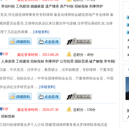
 劳动纠纷 工伤赔偿 婚姻家庭 遗产继承 房产纠纷 招标投标 刑事辩护
共党员.河北德圣律师事务所专职律师.秦皇岛律师协会建筑房地产专业律师.秦
规则委员会委员.王律师自执业以来注重自学与进修.法学理论基础扎实.法律
了几百起民商事......
[详细资料]
师
VIP
最近登录时间： 2013-08-26
总积分：49分
 人身损害 工程建筑 招标投标 刑事辩护 公司犯罪 国际贸易 破产解散 常年顾问 私人
汉族，中共党员，法学学士，教育硕士，法学副教授，专职律师；宁夏泽芸
支部书记，创始合伙人；中华全国律师协会会员，宁夏律师协会会员，中国
诉讼法学研究会常......
[详细资料]
师
VIP
最近登录时间： 2026-07-30
总积分：150分
 招标投标
工程纠纷律师黄永罗个人介绍 西藏雪域律师事务黄永罗律师联系电话是