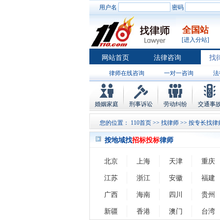
用户名
密码
全国站
[进入分站]
网站首页
法律咨询
找
律师在线咨询
一对一咨询
法
婚姻家庭
刑事诉讼
劳动纠纷
交通事
您的位置：
110首页
>>
找律师
>> 按专长找律
按地域找
招标投标
律师
北京
上海
天津
重庆
江苏
浙江
安徽
福建
广西
海南
四川
贵州
新疆
香港
澳门
台湾