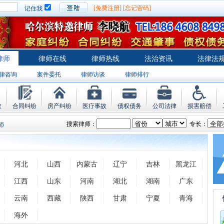
[免费注册]
[忘记密码]
记住我
律师
律师在线
律师热线
法治资讯
法律法
律咨询
案件委托
律师访谈
律师排行
故
合同纠纷
房产纠纷
医疗事故
债权债务
公司法律
损害赔偿
搜索律师：
专长：
师
河北
山西
内蒙古
辽宁
吉林
黑龙江
江西
山东
河南
湖北
湖南
广东
云南
西藏
陕西
甘肃
宁夏
青海
海外