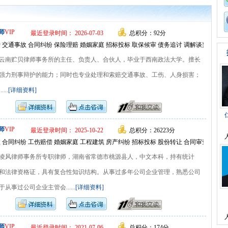
师
VIP
最近登录时间： 2026-07-03
总积分：92分
 交通事故 合同纠纷 保险理赔 婚姻家庭 招标投标 取保候审 债务追讨 调解谈判 常年
云南贮贝律师事务所的主任、负责人、合伙人，毕业于西南政法大学。擅长
强力刑事辩护的能力；同时也专业处理和索赔交通事故、工伤、人身损害；
..
[详细资料]
师
VIP
最近登录时间： 2025-10-22
总积分：26223分
 合同纠纷 工伤赔偿 婚姻家庭 工程建筑 房产纠纷 招标投标 股份转让 合同审查 常年
凌风律师事务所专职律师，湖南省常德市桃源县人，中文本科，持有统计
和法律资格证，具有复合性知识结构。从事过多年公司企业管理，熟悉公司
事过公司企业主管会......
[详细资料]
师
VIP
最近登录时间： 2021-07-06
总积分：174分