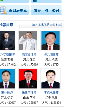
顾问
推荐律师
加入本地优秀律师推荐》
仁和万国律所
高宏图律师
佟九阳律师
成敦毅律师
陕西 西安
河北 保定
河北 承德
人气：174042
人气：175939
人气：1735
顾问
王林律师
朱建宇律师
李保忠律师
河北 保定
山东 菏泽
辽宁 沈阳
人气：430667
人气：359337
人气：1153854