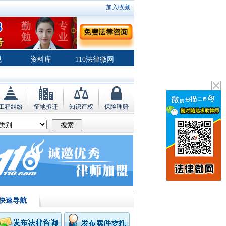
加入收藏
规
资料库
110法律微网
工程纠纷
征地拆迁
知识产权
保险理赔
快速导航