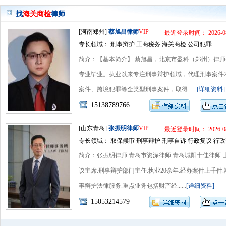
找
海关商检
律师
[河南郑州]
蔡旭昌律师
VIP
最近登录时间： 2026-08
专长领域： 刑事辩护 工商税务 海关商检 公司犯罪
简介：【基本简介】 蔡旭昌，北京市盈科（郑州）律
专业毕业。执业以来专注刑事辩护领域，代理刑事案件
案件、跨境犯罪等全类型刑事案件，取得......
[详细资料]
15138789766
[山东青岛]
张振明律师
VIP
最近登录时间： 2026-08
专长领域： 取保候审 刑事辩护 刑事自诉 行政复议 行政
简介：张振明律师.青岛市资深律师.青岛城阳十佳律师.
议主席.刑事辩护部门主任.执业20余年.经办案件上千件
事辩护法律服务.重点业务包括财产经......
[详细资料]
15053214579