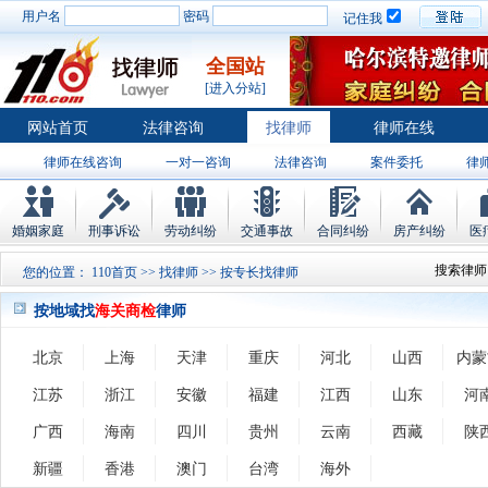
用户名
密码
记住我
全国站
[进入分站]
网站首页
法律咨询
找律师
律师在线
律师在线咨询
一对一咨询
法律咨询
案件委托
律
婚姻家庭
刑事诉讼
劳动纠纷
交通事故
合同纠纷
房产纠纷
医
搜索律师
您的位置：
110首页
>>
找律师
>> 按专长找律师
按地域找
海关商检
律师
北京
上海
天津
重庆
河北
山西
内蒙
江苏
浙江
安徽
福建
江西
山东
河
广西
海南
四川
贵州
云南
西藏
陕
新疆
香港
澳门
台湾
海外