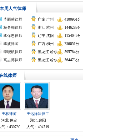
本周人气律师
毕丽荣律师
广东 广州
4100961分
杨冬梅律师
浙江 杭州
1446283分
李保忠律师
辽宁 沈阳
1154042分
李波律师
广西 柳州
756051分
李晓航律师
黑龙江 哈尔滨
595784分
高志博律师
黑龙江 哈尔滨
564473分
在线律师
王林律师
王远洋法律工
作者律师
河北 保定
湖北 襄阳
人气：430730
人气：494719