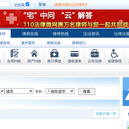
[免费注册]
[忘记密码]
记住我
律师
律师在线
律师热线
法治资讯
法律法
律咨询
案件委托
律师访谈
律师排行
故
合同纠纷
房产纠纷
医疗事故
债权债务
公司法律
损害赔偿
专长：
当前只有一页