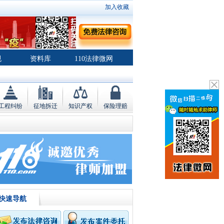
加入收藏
规
资料库
110法律微网
工程纠纷
征地拆迁
知识产权
保险理赔
快速导航