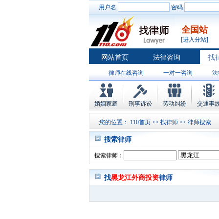
用户名
密码
全国站
[进入分站]
网站首页
法律咨询
找
律师在线咨询
一对一咨询
法
婚姻家庭
刑事诉讼
劳动纠纷
交通事
您的位置：
110首页
>>
找律师
>> 律师搜索
搜索律师
搜索律师：
找
黑龙江外商投资
律师