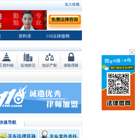
加入收藏
规
资料库
110法律微网
工程纠纷
征地拆迁
知识产权
保险理赔
快速导航