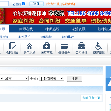
[免费注册]
[忘记密码]
记住我
律师
律师在线
律师热线
法治资讯
法律法
律咨询
案件委托
律师访谈
律师排行
故
合同纠纷
房产纠纷
医疗事故
债权债务
公司法律
损害赔偿
专长：
当前只有一页