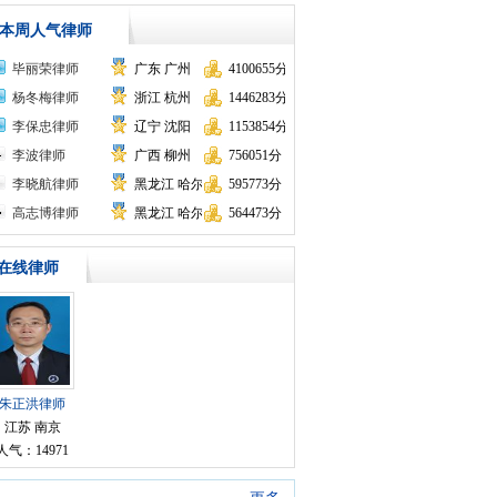
本周人气律师
毕丽荣律师
广东 广州
4100655分
杨冬梅律师
浙江 杭州
1446283分
李保忠律师
辽宁 沈阳
1153854分
李波律师
广西 柳州
756051分
李晓航律师
黑龙江 哈尔滨
595773分
高志博律师
黑龙江 哈尔滨
564473分
在线律师
朱正洪律师
江苏 南京
人气：14971