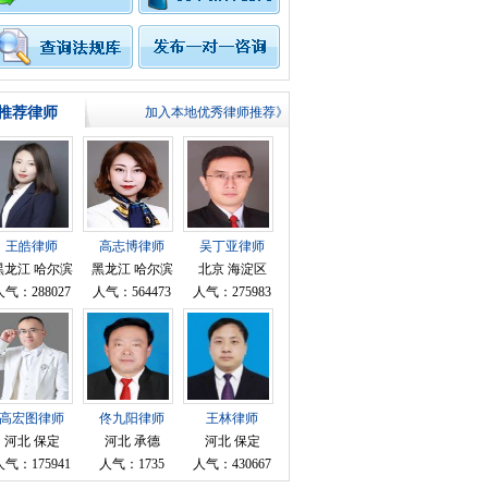
推荐律师
加入本地优秀律师推荐》
王皓律师
高志博律师
吴丁亚律师
黑龙江 哈尔滨
黑龙江 哈尔滨
北京 海淀区
人气：288027
人气：564473
人气：275983
高宏图律师
佟九阳律师
王林律师
河北 保定
河北 承德
河北 保定
人气：175941
人气：1735
人气：430667