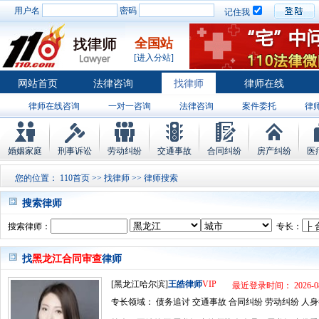
用户名
密码
记住我
全国站
[进入分站]
网站首页
法律咨询
找律师
律师在线
律师在线咨询
一对一咨询
法律咨询
案件委托
律
婚姻家庭
刑事诉讼
劳动纠纷
交通事故
合同纠纷
房产纠纷
医
您的位置：
110首页
>>
找律师
>> 律师搜索
搜索律师
搜索律师：
专长：
找
黑龙江合同审查
律师
[黑龙江哈尔滨]
王皓律师
VIP
最近登录时间： 2026-08
专长领域： 债务追讨 交通事故 合同纠纷 劳动纠纷 人身