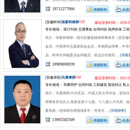
18712277066
[安徽蚌埠]
张家和律师
VIP
最近登录时间： 2026-07
专长领域： 医疗纠纷 交通事故 合同纠纷 抵押担保 工程
简介：张家和律师―现为安徽斐德律师事务所（原安徽
会员，中国青年志愿者协会会员，阜亳商会理事，中华
员，蚌埠市仲裁委员会仲裁员、依法治市领导......
[详细
18909690939
[安徽阜阳]
马勇律师
VIP
最近登录时间： 2025-07
专长领域： 刑事辩护 合同纠纷 工程建筑 股份转让 私
简介：马勇律师,中共党员，中国人民大学毕业，曾担
师事务所合伙人,临泉县第十七届、十八届人大代表，临
案风格：他深耕法律领域多年，凭借专......
[详细资料]
13905582509