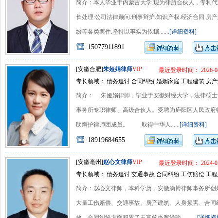
简介：本人毕业于内蒙古大学.现为律所合伙人，专利代
长处理:公司法律顾问.刑事辩护.知识产权.经济合同.房产
纷等各类案件.坚持以事实为依据.......
[详细资料]
15077911891
[安徽合肥]
朱娅娟律师
VIP
最近登录时间： 2026-08
专长领域： 债务追讨 合同纠纷 婚姻家庭 工程建筑 房产
简介： 朱娅娟律师，毕业于安徽财经大学，法律硕士
事务所专职律师、高级合伙人。受聘为庐阳区人民政府
助辩护律师团成员。 取得中华人......
[详细资料]
18919684655
[安徽亳州]
赵心文律师
VIP
最近登录时间： 2024-02
专长领域： 债务追讨 交通事故 合同纠纷 工伤赔偿 工程
简介：赵心文律师，本科学历，安徽滳博律师事务所创
大量工伤赔偿、交通事故、房产建筑、人身损害、合同
故、合同纠纷方面积累了丰富的办案经验。 ......
[详细资