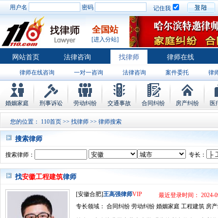
用户名
密码
记住我
全国站
[进入分站]
网站首页
法律咨询
找律师
律师在线
律师在线咨询
一对一咨询
法律咨询
案件委托
律
婚姻家庭
刑事诉讼
劳动纠纷
交通事故
合同纠纷
房产纠纷
医
您的位置：
110首页
>>
找律师
>> 律师搜索
搜索律师
搜索律师：
专长：
找
安徽工程建筑
律师
[安徽合肥]
王高强律师
VIP
最近登录时间： 2024-09
专长领域： 合同纠纷 劳动纠纷 婚姻家庭 工程建筑 房产