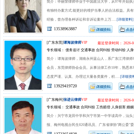
简介：毕丽荣律师毕业于中国政法大学，从97年开始执业
有独特办案方式.能更好的维护当事人的合法权益。具
经验，曾办理各种诉讼和非诉讼案件上万......
[详细资料]
13538963887
[广东东莞]
谭海波律师
VIP
最近登录时间： 2026-08
专长领域： 债务追讨 交通事故 合同纠纷 劳动纠纷 人身
简介：谭海波律师，湖南永州蓝山人，系广东江湾律师
会员，东莞律师协会会员。从事法律工作10年，熟悉
态度严谨、认真、办理过大量各类案件，积......
[详细资
13929419720
[广东梅州]
张进云律师
VIP
最近登录时间： 2026-08
专长领域： 交通事故 合同纠纷 工伤赔偿 人身损害 婚姻
简介：兴宁市龙田中学和兴宁市第一中学读高中，汕头
报、梅州电视台民生820通讯员、广东省律协“两公委”委员、