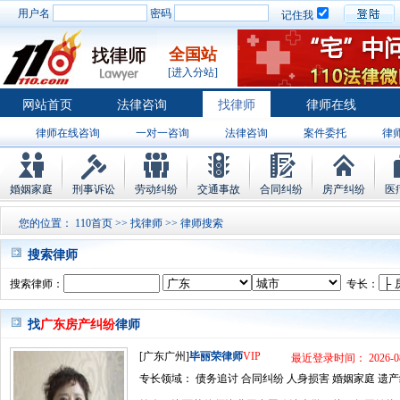
用户名
密码
记住我
全国站
[进入分站]
网站首页
法律咨询
找律师
律师在线
律师在线咨询
一对一咨询
法律咨询
案件委托
律
婚姻家庭
刑事诉讼
劳动纠纷
交通事故
合同纠纷
房产纠纷
医
您的位置：
110首页
>>
找律师
>> 律师搜索
搜索律师
搜索律师：
专长：
找
广东房产纠纷
律师
[广东广州]
毕丽荣律师
VIP
最近登录时间： 2026-08
专长领域： 债务追讨 合同纠纷 人身损害 婚姻家庭 遗产