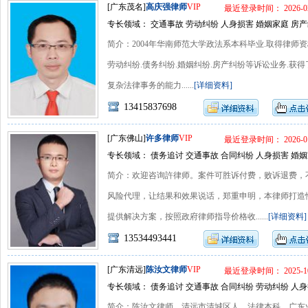
[广东茂名]
高庆强律师
VIP
最近登录时间： 2026-02
专长领域： 交通事故 劳动纠纷 人身损害 婚姻家庭 房产
简介：2004年华南师范大学政法系本科毕业.取得律师资
劳动纠纷.债务纠纷.婚姻纠纷.房产纠纷等诉讼业务.获
复杂法律事务的能力......
[详细资料]
13415837698
[广东佛山]
许多律师
VIP
最近登录时间： 2026-01
专长领域： 债务追讨 交通事故 合同纠纷 人身损害 婚姻
简介：欢迎咨询許律师。案件可胜诉付费，败诉退费，
风险代理，让结果和效果说话，郑重申明，本律师打造
提供解决方案，按照政府律师指导价格收......
[详细资料]
13534493441
[广东清远]
陈汝文律师
VIP
最近登录时间： 2025-10
专长领域： 债务追讨 交通事故 合同纠纷 劳动纠纷 人身
简介：陈汝文律师，清远市清城区人，法律本科，广东