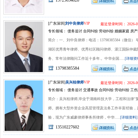
13723654828
[广东深圳]
刘中良律师
VIP
最近登录时间： 2026-07
专长领域： 债务追讨 合同纠纷 劳动纠纷 婚姻家庭 房产
简介：一、刘中良律师：电话：13798385584（微信
湖区优秀青年律师、优秀社区顾问律师、湛江国际仲裁
务、常年法律顾问工作近十多年.。中华全国......
[详细资
13798385584
[广东深圳]
吴兴桂律师
VIP
最近登录时间： 2026-06
专长领域： 债务追讨 交通事故 合同纠纷 劳动纠纷 工伤
简介：吴兴桂律师,毕业于湖南科技大学，工程和法律“
师。拥有大型外资企业高层管理及法务工作丰富经验，
验，现为广东威豪律师事务所律师，中华......
[详细资料]
13510227602