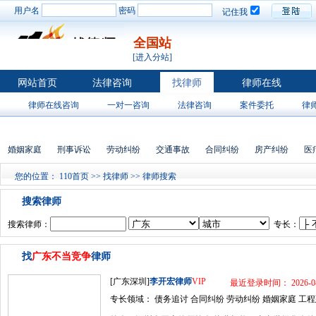
用户名
密码
记住我
全国站
[进入分站]
网站首页
法律咨询
找律师
律师在线
律师在线咨询
一对一咨询
法律咨询
案件委托
律
婚姻家庭
刑事诉讼
劳动纠纷
交通事故
合同纠纷
房产纠纷
医
您的位置：
110首页
>>
找律师
>> 律师搜索
搜索律师
搜索律师：
专长：
找
广东不当竞争
律师
[广东深圳]
李开宏律师
VIP
最近登录时间： 2026-08
专长领域： 债务追讨 合同纠纷 劳动纠纷 婚姻家庭 工程