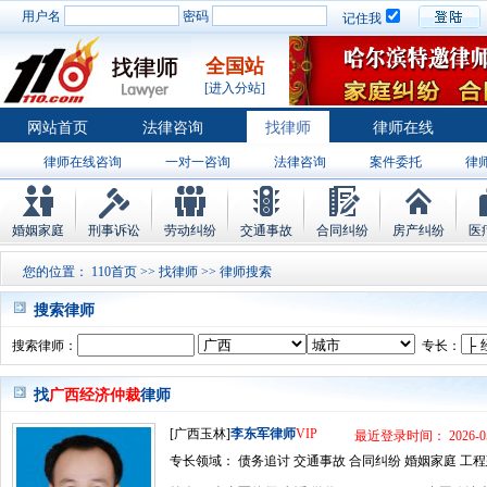
用户名
密码
记住我
全国站
[进入分站]
网站首页
法律咨询
找律师
律师在线
律师在线咨询
一对一咨询
法律咨询
案件委托
律
婚姻家庭
刑事诉讼
劳动纠纷
交通事故
合同纠纷
房产纠纷
医
您的位置：
110首页
>>
找律师
>> 律师搜索
搜索律师
搜索律师：
专长：
找
广西经济仲裁
律师
[广西玉林]
李东军律师
VIP
最近登录时间： 2026-05
专长领域： 债务追讨 交通事故 合同纠纷 婚姻家庭 工程