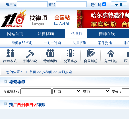
用户名
密码
记住我
全国站
[进入分站]
网站首页
法律咨询
找律师
律师在线
律师在线咨询
一对一咨询
法律咨询
案件委托
律
婚姻家庭
刑事诉讼
劳动纠纷
交通事故
合同纠纷
房产纠纷
医
您的位置：
110首页
>>
找律师
>> 律师搜索
搜索律师
搜索律师：
专长：
找
广西刑事自诉
律师