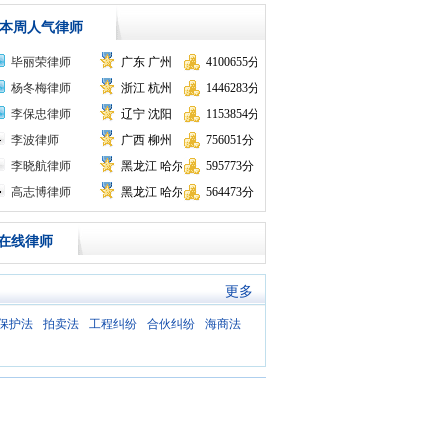
本周人气律师
毕丽荣律师
广东 广州
4100655分
杨冬梅律师
浙江 杭州
1446283分
李保忠律师
辽宁 沈阳
1153854分
李波律师
广西 柳州
756051分
李晓航律师
黑龙江 哈尔滨
595773分
高志博律师
黑龙江 哈尔滨
564473分
在线律师
更多
保护法
拍卖法
工程纠纷
合伙纠纷
海商法