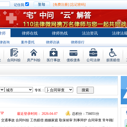
[免费注册]
[忘记密码]
记住我
律师
律师在线
律师热线
法治资讯
法律法
律咨询
案件委托
律师访谈
律师排行
故
合同纠纷
房产纠纷
医疗事故
债权债务
公司法律
损害赔偿
专长：
VIP
最近登录时间： 2026-04-07
总积分：756051分
 交通事故 合同纠纷 工伤赔偿 婚姻家庭 取保候审 刑事辩护 合同审查 常年顾问 文书