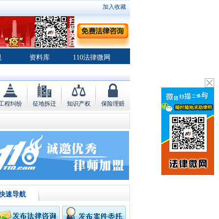
加入收藏
规
资料库
110法律微网
工程纠纷
征地拆迁
知识产权
保险理赔
快速导航
代理