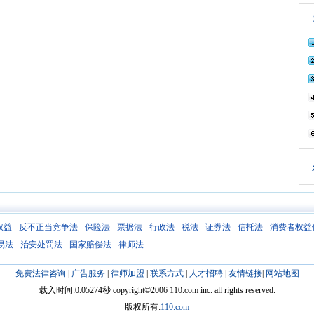
权益
反不正当竞争法
保险法
票据法
行政法
税法
证券法
信托法
消费者权益
易法
治安处罚法
国家赔偿法
律师法
免费法律咨询
|
广告服务
|
律师加盟
|
联系方式
|
人才招聘
|
友情链接
|
网站地图
载入时间:0.05274秒 copyright©2006 110.com inc. all rights reserved.
版权所有:
110.com