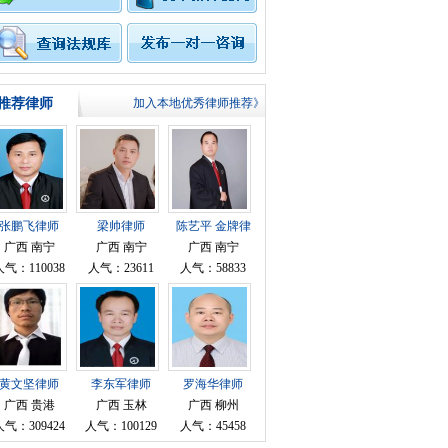
推荐律师
加入本地优秀律师推荐》
张鹏飞律师
梁帅律师
陈艺平 金牌律
师
广西 南宁
广西 南宁
广西 南宁
人气：110038
人气：23611
人气：58833
黄文坚律师
李东军律师
罗海华律师
广西 贵港
广西 玉林
广西 柳州
人气：309424
人气：100129
人气：45458