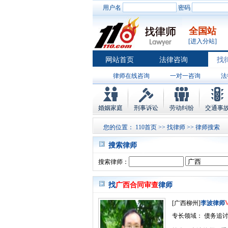
用户名
密码
全国站
[进入分站]
网站首页
法律咨询
找
律师在线咨询
一对一咨询
法
婚姻家庭
刑事诉讼
劳动纠纷
交通事
您的位置：
110首页
>>
找律师
>> 律师搜索
搜索律师
搜索律师：
找
广西合同审查
律师
[广西柳州]
李波律师
专长领域： 债务追讨