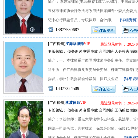
简介： 李东军律师(电话/微信13877530687)，中
玉林市律师协会行政法与政府法律顾问专业委员会委员
记中心行风监督员，专职律师、会计师、......
[详细资料]
13877530687
[广西柳州]
罗海华律师
VIP
最近登录时间： 2026-04
专长领域： 债务追讨 交通事故 合同纠纷 人身损害 婚姻
简介：一、本律师系广西网盾律师事务所主任、党支部
科学历，任广西律协复查委员会委员、柳州市律协专门
委员，柳州仲裁委员会仲裁员，律师执业证......
[详细资
13377224509
[广西柳州]
李波律师
VIP
最近登录时间： 2026-04
专长领域： 债务追讨 交通事故 合同纠纷 工伤赔偿 婚姻
简介：李波律师：重点大学法学专业毕业，获法学、管
国统一司法考试，具有律师、保险经纪师、保险代理师
律师协会会员，柳州市律师代表大会代表，......
[详细资