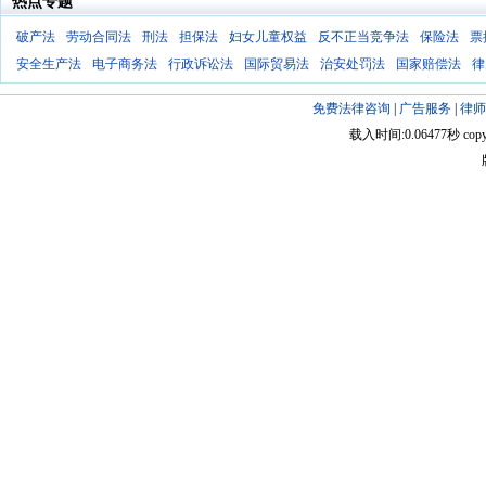
热点专题
破产法
劳动合同法
刑法
担保法
妇女儿童权益
反不正当竞争法
保险法
票
安全生产法
电子商务法
行政诉讼法
国际贸易法
治安处罚法
国家赔偿法
律
免费法律咨询
|
广告服务
|
律师
载入时间:0.06477秒 copyright