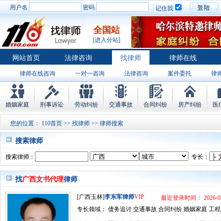
用户名
密码
记住我
全国站
[进入分站]
网站首页
法律咨询
找律师
律师在线
律师在线咨询
一对一咨询
法律咨询
案件委托
律
婚姻家庭
刑事诉讼
劳动纠纷
交通事故
合同纠纷
房产纠纷
医
您的位置：
110首页
>>
找律师
>> 律师搜索
搜索律师
搜索律师：
专长：
找
广西文书代理
律师
[广西玉林]
李东军律师
VIP
最近登录时间： 2026-05
专长领域： 债务追讨 交通事故 合同纠纷 婚姻家庭 工程