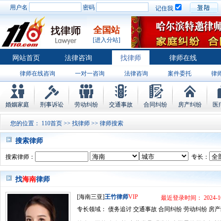
用户名
密码
记住我
全国站
[进入分站]
网站首页
法律咨询
找律师
律师在线
律师在线咨询
一对一咨询
法律咨询
案件委托
律
婚姻家庭
刑事诉讼
劳动纠纷
交通事故
合同纠纷
房产纠纷
医
您的位置：
110首页
>>
找律师
>> 律师搜索
搜索律师
搜索律师：
专长：
找
海南
律师
[海南三亚]
王竹律师
VIP
最近登录时间： 2024-10
专长领域： 债务追讨 交通事故 合同纠纷 劳动纠纷 房