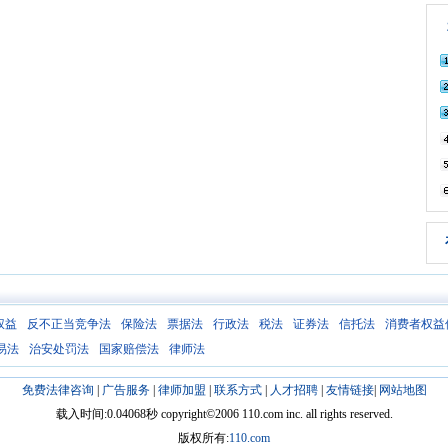
权益
反不正当竞争法
保险法
票据法
行政法
税法
证券法
信托法
消费者权益
易法
治安处罚法
国家赔偿法
律师法
免费法律咨询
|
广告服务
|
律师加盟
|
联系方式
|
人才招聘
|
友情链接
|
网站地图
载入时间:0.04068秒 copyright©2006 110.com inc. all rights reserved.
版权所有:
110.com