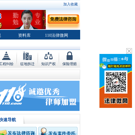
加入收藏
规
资料库
110法律微网
工程纠纷
征地拆迁
知识产权
保险理赔
快速导航