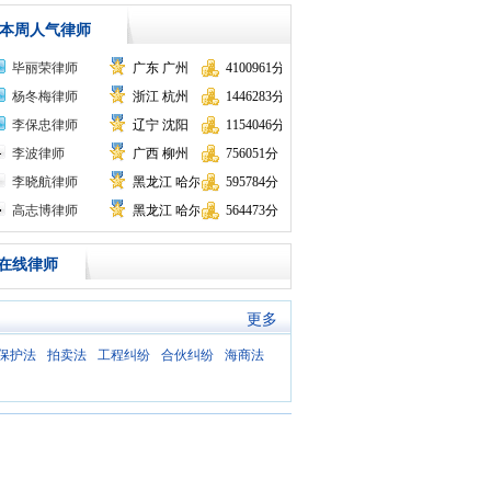
本周人气律师
毕丽荣律师
广东 广州
4100961分
杨冬梅律师
浙江 杭州
1446283分
李保忠律师
辽宁 沈阳
1154046分
李波律师
广西 柳州
756051分
李晓航律师
黑龙江 哈尔滨
595784分
高志博律师
黑龙江 哈尔滨
564473分
在线律师
更多
保护法
拍卖法
工程纠纷
合伙纠纷
海商法