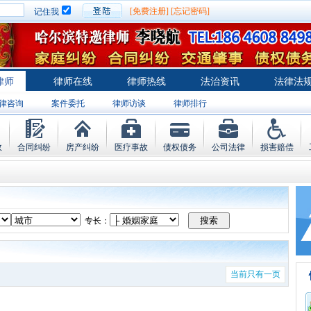
[免费注册]
[忘记密码]
记住我
律师
律师在线
律师热线
法治资讯
法律法
律咨询
案件委托
律师访谈
律师排行
故
合同纠纷
房产纠纷
医疗事故
债权债务
公司法律
损害赔偿
专长：
当前只有一页