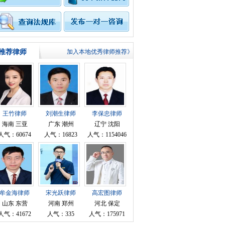
推荐律师
加入本地优秀律师推荐》
王竹律师
刘潮生律师
李保忠律师
海南 三亚
广东 潮州
辽宁 沈阳
人气：60674
人气：16823
人气：1154046
牟金海律师
宋光跃律师
高宏图律师
山东 东营
河南 郑州
河北 保定
人气：41672
人气：335
人气：175971