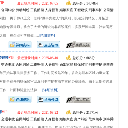
VIP
最近登录时间： 2021-07-05
总积分：14578分
 合同纠纷 劳动纠纷 工伤赔偿 人身损害 婚姻家庭 工程建筑 刑事辩护 公司清算 调解
刚毅，勇于伸张正义，坚持“做事先做人”的原则，以法治的精义，开拓进
始做专职律师，承办了大量的诉讼与非诉讼案件，实践经验丰富，社会阅历
，在企业和学校做......
[详细资料]
咨律师
VIP
最近登录时间： 2025-06-10
总积分：666分
 交通事故 合同纠纷 工伤赔偿 人身损害 婚姻家庭 取保候审 刑事辩护 刑事自诉 常年
98年开始从事法律服务工作，工作时间长达20年，多次办理本区域内重大案
对刑事案件的取保候审以及刑事辩护有着丰富的办案经验。由于近期咨询量
，片面和随意的法律......
[详细资料]
师
VIP
最近登录时间： 2021-03-22
总积分：21771分
 交通事故 合同纠纷 工伤赔偿 人身损害 婚姻家庭 房产纠纷 取保候审 刑事辩护 常年
师副主任 高级合伙人，中共党员，电话 13778926911 王家虎律师从事律师