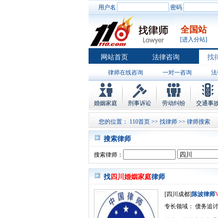
用户名
密码
全国站
[进入分站]
网站首页
法律咨询
找
律师在线咨询
一对一咨询
法
婚姻家庭
刑事诉讼
劳动纠纷
交通事
您的位置：
110首页
>>
找律师
>> 律师搜索
搜索律师
搜索律师：
找
四川婚姻家庭
律师
[四川成都]
陈波律师
专长领域： 债务追讨