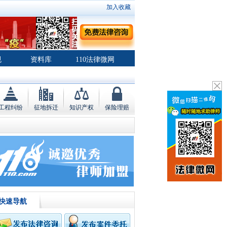
加入收藏
规
资料库
110法律微网
工程纠纷
征地拆迁
知识产权
保险理赔
快速导航
辩护