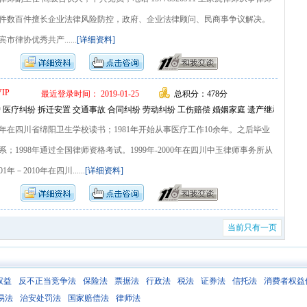
件数百件擅长企业法律风险防控，政府、企业法律顾问、民商事争议解决。
市律协优秀共产......
[详细资料]
VIP
最近登录时间： 2019-01-25
总积分：478分
 医疗纠纷 拆迁安置 交通事故 合同纠纷 劳动纠纷 工伤赔偿 婚姻家庭 遗产继承 债务
981年在四川省绵阳卫生学校读书；1981年开始从事医疗工作10余年。之后毕业
；1998年通过全国律师资格考试。1999年-2000年在四川中玉律师事务所从
－2010年在四川......
[详细资料]
当前只有一页
权益
反不正当竞争法
保险法
票据法
行政法
税法
证券法
信托法
消费者权益
易法
治安处罚法
国家赔偿法
律师法