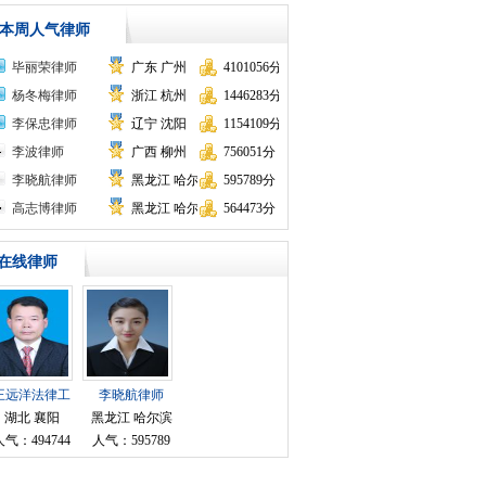
本周人气律师
毕丽荣律师
广东 广州
4101056分
杨冬梅律师
浙江 杭州
1446283分
顾问
李保忠律师
辽宁 沈阳
1154109分
李波律师
广西 柳州
756051分
李晓航律师
黑龙江 哈尔滨
595789分
高志博律师
黑龙江 哈尔滨
564473分
在线律师
顾问
王远洋法律工
李晓航律师
作者律师
湖北 襄阳
黑龙江 哈尔滨
人气：494744
人气：595789