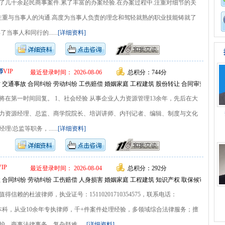
了几十余起民商事案件.累了丰富的办案经验.在办案过程中.注重对细节的关
.注重与当事人的沟通.高度为当事人负责的理念和驾轻就熟的职业技能铸就了
当事人和同行的......
[详细资料]
师
VIP
最近登录时间： 2026-08-06
总积分：744分
 交通事故 合同纠纷 劳动纠纷 工伤赔偿 婚姻家庭 工程建筑 股份转让 合同审查 私人
将在第一时间回复。 1、社会经验 从事企业人力资源管理13余年，先后在大
力资源经理、总监、商学院院长、培训讲师、内刊记者、编辑、制度与文化
/总监等职务，......
[详细资料]
VIP
最近登录时间： 2026-08-04
总积分：292分
 合同纠纷 劳动纠纷 工伤赔偿 人身损害 婚姻家庭 工程建筑 知识产权 取保候审 刑事
信赖的杜波律师，执业证号：15110201710354575，联系电话：
0，法学本科，从业10余年专执律师，千+件案件处理经验，多领域综合法律服务；擅
、商事法律事务、复杂疑难......
[详细资料]