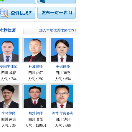
推荐律师
加入本地优秀律师推荐》
律师
安闰平律师
杜波律师
王娟律师
四川 成都
四川 内江
四川 南充
人气：744
人气：292
人气：654
辩护
李琦律师
黎炜律师
谢华付费咨询
律师
四川 南充
四川 资阳
四川 泸州
人气：30
人气：129601
人气：666