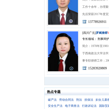
工作十余年，办理案
先后荣获2017年度宜宾
13778926911
[四川广元]
罗斌律师
专长领域： 刑事辩护
简介：1978年至1
于西南政法大学法学系
事专职律师工作；2001年
15283920809
热点专题
破产法
劳动合同法
刑法
担保法
妇女儿童
安全生产法
电子商务法
行政诉讼法
国际贸