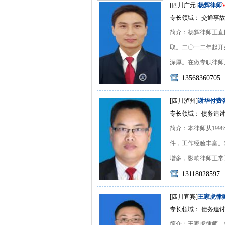
[四川广元]
杨辉律师
专长领域： 交通事故
简介：杨辉律师正直
取。二〇一二年起开
深厚。在做专职律师之前
13568360705
[四川泸州]
谢华付费
专长领域： 债务追讨
简介：本律师从19
件，工作经验丰富。
增多，影响律师正常工作
13118028597
[四川宜宾]
王家虎律
专长领域： 债务追讨
简介：王家虎律师，律