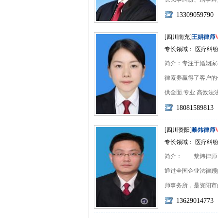
13309059790
[四川南充]
王娟律师
专长领域： 医疗纠纷
简介：专注于婚姻家
律素养赢得了客户的信
供全面.专业.高效法法律服
18081589813
[四川资阳]
黎炜律师
专长领域： 医疗纠纷
简介： 黎炜律师，
通过全国企业法律
师事务所，是资阳市的优
13629014773