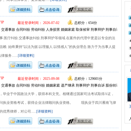
VIP
最近登录时间： 2026-07-02
总积分：654分
 交通事故 合同纠纷 劳动纠纷 人身损害 婚姻家庭 取保候审 刑事辩护 刑事自诉 常年
事.医疗纠纷.交通事故纠纷.刑事辩护等领域.在案件的代理中更是以专业的法
赖. 始终秉持“以法为据.以理服人.以情感人”的执业理念.致力于为当事人提
务.......
[详细资料]
VIP
最近登录时间： 2025-09-08
总积分：129601分
 交通事故 合同纠纷 劳动纠纷 婚姻家庭 遗产继承 刑事辩护 刑事自诉 股份转让 常年
毕业于中国政法大学，获得本科文凭。相继通过国家司法考试取得A证，
顾问执业资格考试，获得企业法律顾问执业资格。 现执业于四川雁南飞律
秀律师，对公司......
[详细资料]