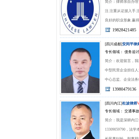
简介：律师亲自办理
注.注重从证据入手
良好的职业形象.赢得了
19828421485
[四川成都]
安闰平律
专长领域： 债务追讨
简介：欢迎留言，我
中型民营企业担任人
中心总监、企业法务经理
13980479136
[四川内江]
杜波律师
专长领域： 交通事故
简介：我是深耕内江值得
1330905979
长民事纠纷、刑事辩护