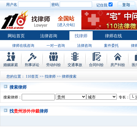
用户名
密码
记住我
全国站
[进入分站]
网站首页
法律咨询
找律师
律师在线
律师在线咨询
一对一咨询
法律咨询
案件委托
律
婚姻家庭
刑事诉讼
劳动纠纷
交通事故
合同纠纷
房产纠纷
医
您的位置：
110首页
>>
找律师
>> 律师搜索
搜索律师
搜索律师：
专长：
找
贵州涉外仲裁
律师