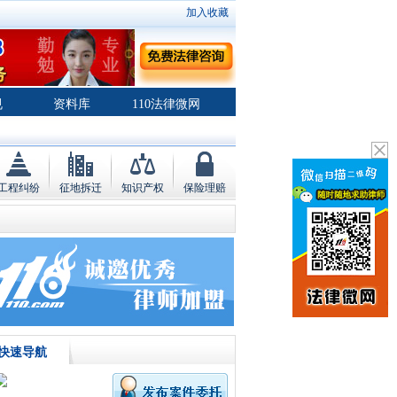
加入收藏
规
资料库
110法律微网
工程纠纷
征地拆迁
知识产权
保险理赔
快速导航