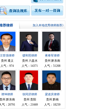
推荐律师
加入本地优秀律师推荐》
汪世强律师
缪和照律师
蒋奉军律师
贵州 遵义
贵州 六盘水
贵州 黔东南
人气：974
人气：14371
人气：51208
谭坤律师
张同济律师
梁述庆律师
贵州 黔东南
贵州 贵阳
贵州 黔南
人气：20791
人气：21669
人气：18259