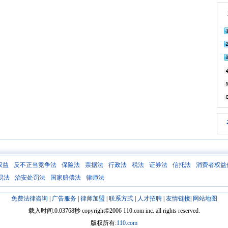
权益
反不正当竞争法
保险法
票据法
行政法
税法
证券法
信托法
消费者权益
易法
治安处罚法
国家赔偿法
律师法
免费法律咨询
|
广告服务
|
律师加盟
|
联系方式
|
人才招聘
|
友情链接
|
网站地图
载入时间:0.03768秒 copyright©2006 110.com inc. all rights reserved.
版权所有:
110.com