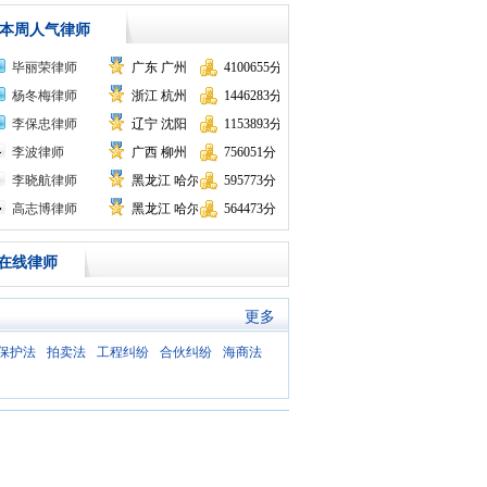
本周人气律师
毕丽荣律师
广东 广州
4100655分
杨冬梅律师
浙江 杭州
1446283分
李保忠律师
辽宁 沈阳
1153893分
李波律师
广西 柳州
756051分
李晓航律师
黑龙江 哈尔滨
595773分
高志博律师
黑龙江 哈尔滨
564473分
在线律师
更多
保护法
拍卖法
工程纠纷
合伙纠纷
海商法