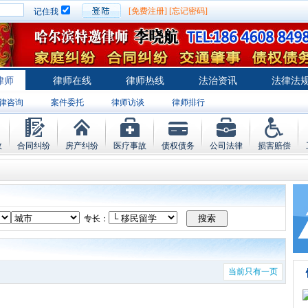
[免费注册]
[忘记密码]
记住我
律师
律师在线
律师热线
法治资讯
法律法
律咨询
案件委托
律师访谈
律师排行
故
合同纠纷
房产纠纷
医疗事故
债权债务
公司法律
损害赔偿
专长：
当前只有一页