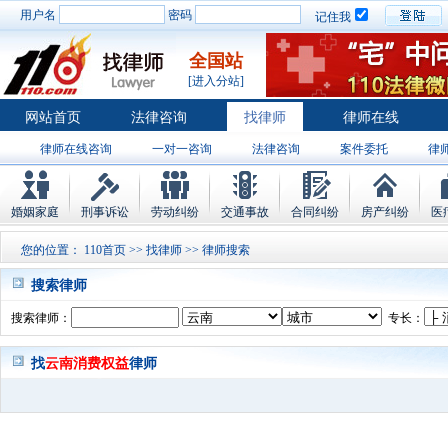
用户名
密码
记住我
全国站
[进入分站]
网站首页
法律咨询
找律师
律师在线
律师在线咨询
一对一咨询
法律咨询
案件委托
律
婚姻家庭
刑事诉讼
劳动纠纷
交通事故
合同纠纷
房产纠纷
医
您的位置：
110首页
>>
找律师
>> 律师搜索
搜索律师
搜索律师：
专长：
找
云南消费权益
律师