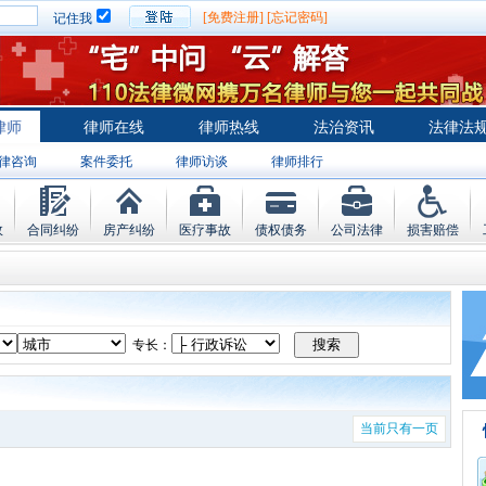
[免费注册]
[忘记密码]
记住我
律师
律师在线
律师热线
法治资讯
法律法
律咨询
案件委托
律师访谈
律师排行
故
合同纠纷
房产纠纷
医疗事故
债权债务
公司法律
损害赔偿
专长：
当前只有一页