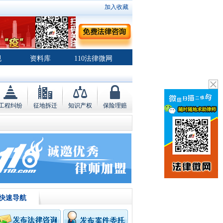
加入收藏
规
资料库
110法律微网
工程纠纷
征地拆迁
知识产权
保险理赔
快速导航