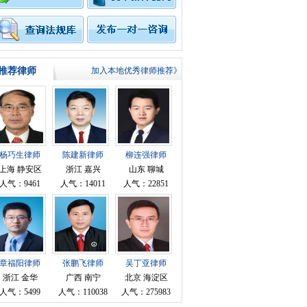
推荐律师
加入本地优秀律师推荐》
杨巧生律师
陈建新律师
柳连强律师
上海 静安区
浙江 嘉兴
山东 聊城
人气：9461
人气：14011
人气：22851
章福阳律师
张鹏飞律师
吴丁亚律师
浙江 金华
广西 南宁
北京 海淀区
人气：5499
人气：110038
人气：275983