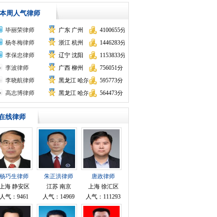
本周人气律师
毕丽荣律师
广东 广州
4100655分
杨冬梅律师
浙江 杭州
1446283分
李保忠律师
辽宁 沈阳
1153833分
李波律师
广西 柳州
756051分
李晓航律师
黑龙江 哈尔滨
595773分
高志博律师
黑龙江 哈尔滨
564473分
在线律师
杨巧生律师
朱正洪律师
唐政律师
上海 静安区
江苏 南京
上海 徐汇区
人气：9461
人气：14969
人气：111293