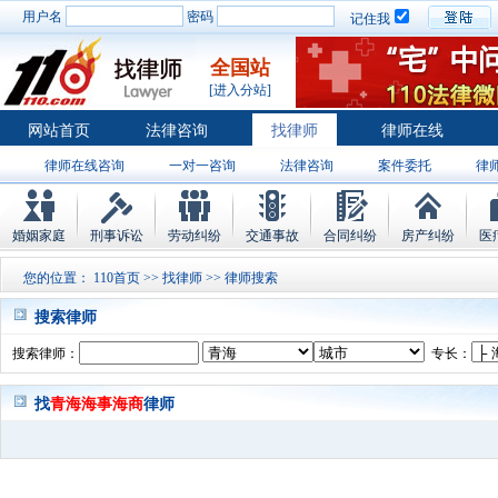
用户名
密码
记住我
全国站
[进入分站]
网站首页
法律咨询
找律师
律师在线
律师在线咨询
一对一咨询
法律咨询
案件委托
律
婚姻家庭
刑事诉讼
劳动纠纷
交通事故
合同纠纷
房产纠纷
医
您的位置：
110首页
>>
找律师
>> 律师搜索
搜索律师
搜索律师：
专长：
找
青海海事海商
律师