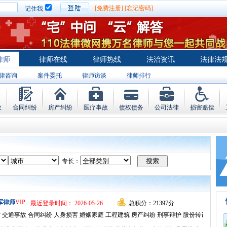
[免费注册]
[忘记密码]
记住我
律师
律师在线
律师热线
法治资讯
法律法
律咨询
案件委托
律师访谈
律师排行
故
合同纠纷
房产纠纷
医疗事故
债权债务
公司法律
损害赔偿
专长：
军律师
VIP
最近登录时间： 2026-05-26
总积分：21397分
 交通事故 合同纠纷 人身损害 婚姻家庭 工程建筑 房产纠纷 刑事辩护 股份转让 常年