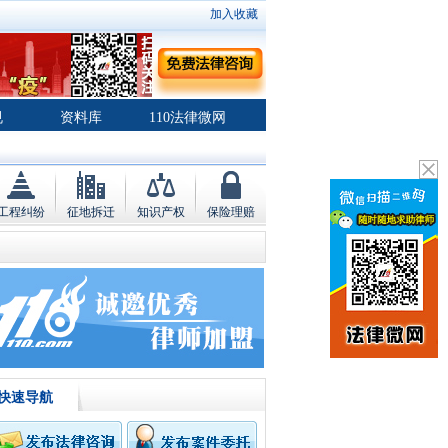
加入收藏
规
资料库
110法律微网
工程纠纷
征地拆迁
知识产权
保险理赔
快速导航
顾问