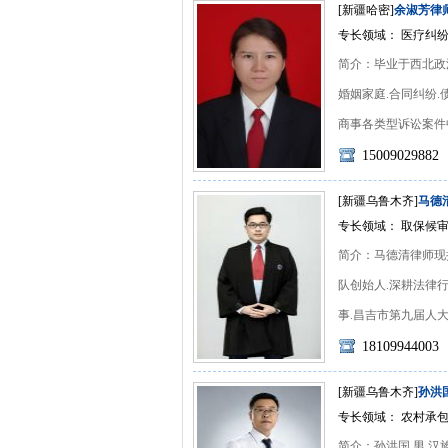
[新疆哈密]
余淑芳律
专长领域： 医疗纠纷
简介：毕业于西北政法
婚姻家庭.合同纠纷
商事各类型诉讼案件中.
15009029882
[新疆乌鲁木齐]
马德
专长领域： 取保候审
简介：马德清律师现
队创始人.深耕法律
事.昌吉市第九届人大代
18109944003
[新疆乌鲁木齐]
孙洪
专长领域： 农村承
简介：孙洪国.男.汉