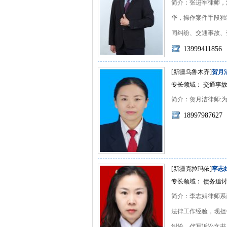
简介：张进军律师，
华，操作案件手段独
同纠纷、交通事故、劳动
13999411856
[新疆乌鲁木齐]
贺月
专长领域： 交通事故
简介：贺月洁律师:为人
18997987627
[新疆克拉玛依]
李志
专长领域： 债务追讨
简介：李志娟律师系
法律工作经验，现担
纠纷、代写诉讼文书、审