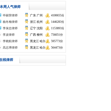
本周人气律师
毕丽荣律师
广东 广州
4100655分
杨冬梅律师
浙江 杭州
1446283分
顾问
李保忠律师
辽宁 沈阳
1153893分
李波律师
广西 柳州
756051分
李晓航律师
黑龙江 哈尔滨
595773分
高志博律师
黑龙江 哈尔滨
564473分
在线律师