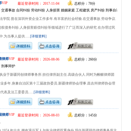
师
VIP
最近登录时间： 2017-11-04
总积分：78分
 交通事故 合同纠纷 劳动纠纷 人身损害 婚姻家庭 工程建筑 房产纠纷 刑事自诉 工商
学院.曾在深圳外资企业工作多年.有丰富的社会经验.在交通事故.劳动争议.
.债权债务纠纷.人身损害赔偿纠纷等领域进行了广泛而深入的研究.在办理过民
为当事人提供......
[详细资料]
清律师
VIP
最近登录时间： 2026-08-06
总积分：260分
 刑事辩护
执业于新疆同创律师事务所.担任律所副主任.高级合伙人.同时为帷幄律师团
行业多年.身兼自治区第十三届政协委员.新疆律师协会理事.昌吉州律师协会理
表及法工委委员......
[详细资料]
国律师
VIP
最近登录时间： 2026-08-03
总积分：145分
包
族.1974 年出生.拥有退伍军人与执业律师双重身份.现任新疆辩尚律师事务所主