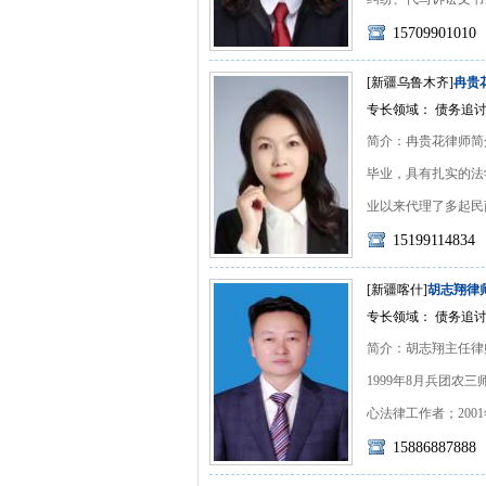
15709901010
[新疆乌鲁木齐]
冉贵
专长领域： 债务追讨
简介：冉贵花律师简
毕业，具有扎实的法
业以来代理了多起民商事
15199114834
[新疆喀什]
胡志翔律
专长领域： 债务追讨
简介：胡志翔主任律师
1999年8月兵团农
心法律工作者；2001年6
15886887888