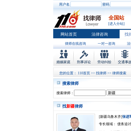
用户名
密码
全国站
[进入分站]
网站首页
法律咨询
找
律师在线咨询
一对一咨询
法
婚姻家庭
刑事诉讼
劳动纠纷
交通事
您的位置：
110首页
>>
找律师
>> 律师搜索
搜索律师
搜索律师：
找
新疆
律师
[新疆乌鲁木齐]
张进
专长领域： 债务追讨