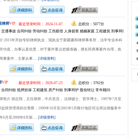
花律师
VIP
最近登录时间： 2024-11-07
总积分：5077分
 交通事故 合同纠纷 劳动纠纷 工伤赔偿 人身损害 婚姻家庭 工程建筑 刑事辩护 常年
介:2015年开始专职律师执业，现执业于新疆庸和律师事务所，法学专业本科
学功底，办事认真负责，对于案件要点把握准确，擅长民商事案件办理，执
案件，主要从事......
[详细资料]
师
VIP
最近登录时间： 2026-07-23
总积分：3762分
 合同纠纷 抵押担保 工程建筑 房产纠纷 刑事辩护 股份转让 常年顾问
简介 胡志翔，主任律师，中共党员， 法律硕士、哲学博士。1997年7月至
三师监狱管理局担任警察；1999年10月至2001年5月喀什地区司法局法律服务中
月至2008年8月新......
[详细资料]