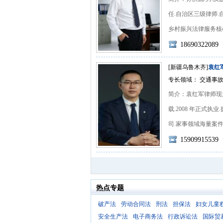
任.自治区三级律师.
乡村振兴法律服务核心赛道
18690322089
[新疆乌鲁木齐]
袁红
专长领域： 交通事故
简介：袁红军律师现
载.2008 年正式
司.家事领域海量案件实
15909915539
热点专题
破产法
劳动合同法
刑法
担保法
妇女儿童
安全生产法
电子商务法
行政诉讼法
国际贸