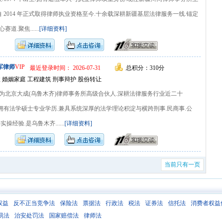
自 2014 年正式取得律师执业资格至今.十余载深耕新疆基层法律服务一线.锚定
.聚焦......
[详细资料]
军律师
VIP
最近登录时间： 2026-07-31
总积分：310分
 婚姻家庭 工程建筑 刑事辩护 股份转让
为北京大成(乌鲁木齐)律师事务所高级合伙人.深耕法律服务行业近二十
执业.拥有法学硕士专业学历.兼具系统深厚的法学理论积淀与横跨刑事.民商事.公
操经验.是乌鲁木齐......
[详细资料]
当前只有一页
权益
反不正当竞争法
保险法
票据法
行政法
税法
证券法
信托法
消费者权益
易法
治安处罚法
国家赔偿法
律师法