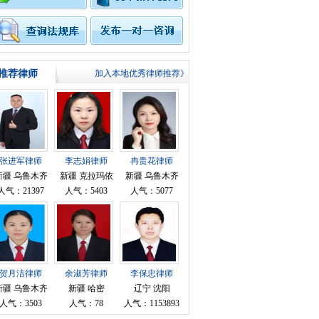
推荐律师
加入本地优秀律师推荐》
顾问
张进军律师
李志娟律师
冉贵花律师
新疆 乌鲁木齐
新疆 克拉玛依
新疆 乌鲁木齐
人气：21397
人气：5403
人气：5077
代理
贺月洁律师
余淑芳律师
李保忠律师
新疆 乌鲁木齐
新疆 哈密
辽宁 沈阳
人气：3503
人气：78
人气：1153893