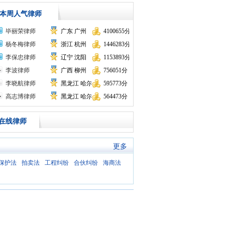
本周人气律师
毕丽荣律师
广东 广州
4100655分
杨冬梅律师
浙江 杭州
1446283分
李保忠律师
辽宁 沈阳
1153893分
李波律师
广西 柳州
756051分
李晓航律师
黑龙江 哈尔滨
595773分
高志博律师
黑龙江 哈尔滨
564473分
在线律师
更多
保护法
拍卖法
工程纠纷
合伙纠纷
海商法