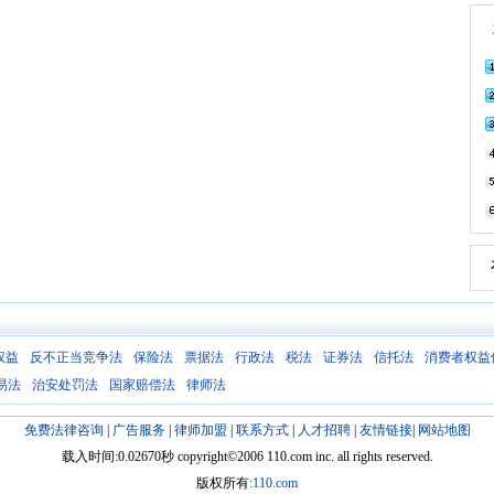
权益
反不正当竞争法
保险法
票据法
行政法
税法
证券法
信托法
消费者权益
易法
治安处罚法
国家赔偿法
律师法
免费法律咨询
|
广告服务
|
律师加盟
|
联系方式
|
人才招聘
|
友情链接
|
网站地图
载入时间:0.02670秒 copyright©2006 110.com inc. all rights reserved.
版权所有:
110.com