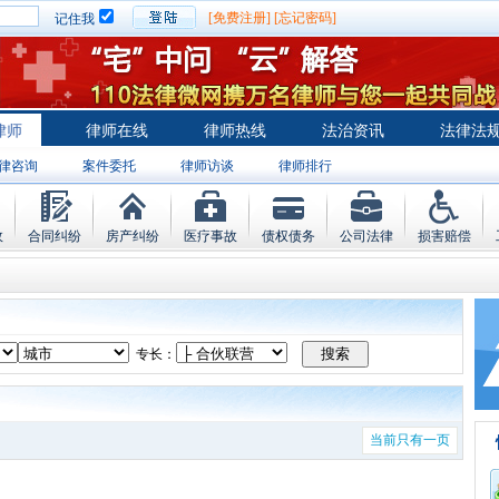
[免费注册]
[忘记密码]
记住我
律师
律师在线
律师热线
法治资讯
法律法
律咨询
案件委托
律师访谈
律师排行
故
合同纠纷
房产纠纷
医疗事故
债权债务
公司法律
损害赔偿
专长：
当前只有一页