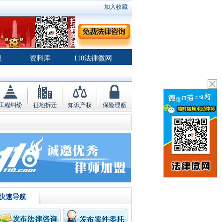
加入收藏
规
资料库
110法律微网
工程纠纷
征地拆迁
知识产权
保险理赔
快速导航