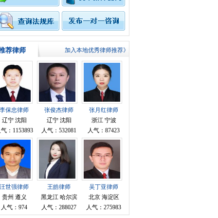
推荐律师
加入本地优秀律师推荐》
李保忠律师
张俊杰律师
张月红律师
辽宁 沈阳
辽宁 沈阳
浙江 宁波
气：1153893
人气：532081
人气：87423
汪世强律师
王皓律师
吴丁亚律师
贵州 遵义
黑龙江 哈尔滨
北京 海淀区
人气：974
人气：288027
人气：275983