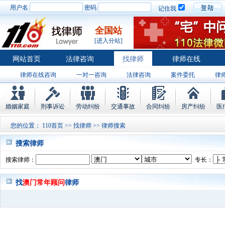
用户名
密码
记住我
全国站
[进入分站]
网站首页
法律咨询
找律师
律师在线
律师在线咨询
一对一咨询
法律咨询
案件委托
律
婚姻家庭
刑事诉讼
劳动纠纷
交通事故
合同纠纷
房产纠纷
医
您的位置：
110首页
>>
找律师
>> 律师搜索
搜索律师
搜索律师：
专长：
找
澳门常年顾问
律师