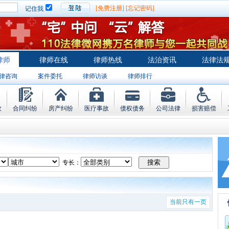
[免费注册]
[忘记密码]
记住我
律师
律师在线
律师热线
法治资讯
法律法
律咨询
案件委托
律师访谈
律师排行
故
合同纠纷
房产纠纷
医疗事故
债权债务
公司法律
损害赔偿
专长：
当前只有一页