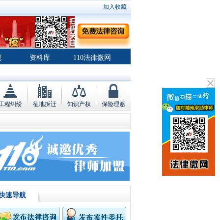
加入收藏
规
资料库
110法律微网
工程纠纷
征地拆迁
知识产权
保险理赔
快速导航