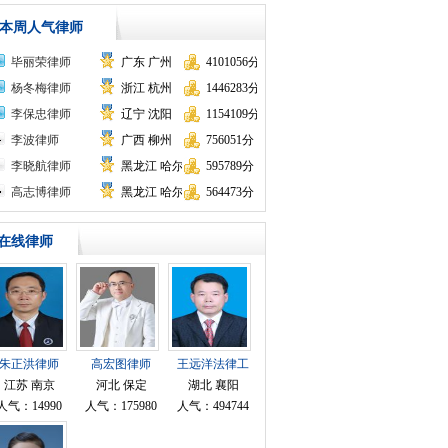
本周人气律师
毕丽荣律师
广东 广州
4101056分
杨冬梅律师
浙江 杭州
1446283分
李保忠律师
辽宁 沈阳
1154109分
李波律师
广西 柳州
756051分
李晓航律师
黑龙江 哈尔滨
595789分
高志博律师
黑龙江 哈尔滨
564473分
在线律师
朱正洪律师
高宏图律师
王远洋法律工
作者律师
江苏 南京
河北 保定
湖北 襄阳
人气：14990
人气：175980
人气：494744