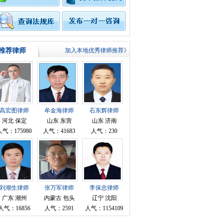
推荐律师
加入本地优秀律师推荐》
高宏图律师
牟金海律师
石东辉律师
河北 保定
山东 东营
山东 济南
人气：175980
人气：41683
人气：230
刘潮生律师
张万军律师
李保忠律师
广东 潮州
内蒙古 包头
辽宁 沈阳
人气：16856
人气：2591
人气：1154109