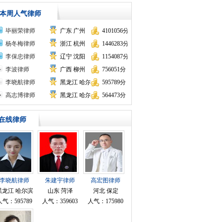
本周人气律师
毕丽荣律师
广东 广州
4101056分
杨冬梅律师
浙江 杭州
1446283分
李保忠律师
辽宁 沈阳
1154087分
李波律师
广西 柳州
756051分
李晓航律师
黑龙江 哈尔滨
595789分
高志博律师
黑龙江 哈尔滨
564473分
在线律师
李晓航律师
朱建宇律师
高宏图律师
黑龙江 哈尔滨
山东 菏泽
河北 保定
人气：595789
人气：359603
人气：175980