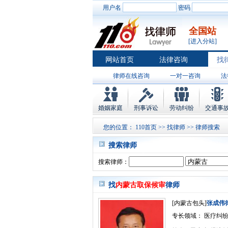
用户名
密码
全国站
[进入分站]
网站首页
法律咨询
找
律师在线咨询
一对一咨询
法
婚姻家庭
刑事诉讼
劳动纠纷
交通事
您的位置：
110首页
>>
找律师
>> 律师搜索
搜索律师
搜索律师：
找
内蒙古取保候审
律师
[内蒙古包头]
张成伟
专长领域： 医疗纠纷