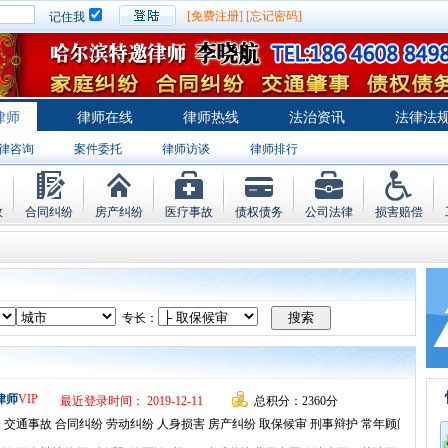
[免费注册]
[忘记密码]
记住我
律师
律师在线
律师热线
法治资讯
法律法
律咨询
案件委托
律师访谈
律师排行
故
合同纠纷
房产纠纷
医疗事故
债权债务
公司法律
损害赔偿
专长：
律师
VIP
最近登录时间： 2019-12-11
总积分：2360分
 交通事故 合同纠纷 劳动纠纷 人身损害 房产纠纷 取保候审 刑事辩护 常年顾问 私人