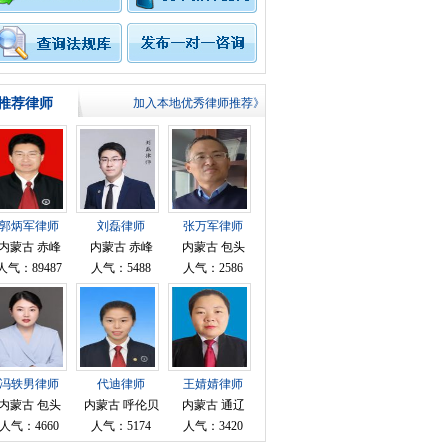
推荐律师
加入本地优秀律师推荐》
郭炳军律师
刘磊律师
张万军律师
内蒙古 赤峰
内蒙古 赤峰
内蒙古 包头
人气：89487
人气：5488
人气：2586
冯轶男律师
代迪律师
王婧婧律师
内蒙古 包头
内蒙古 呼伦贝
内蒙古 通辽
尔
人气：4660
人气：5174
人气：3420