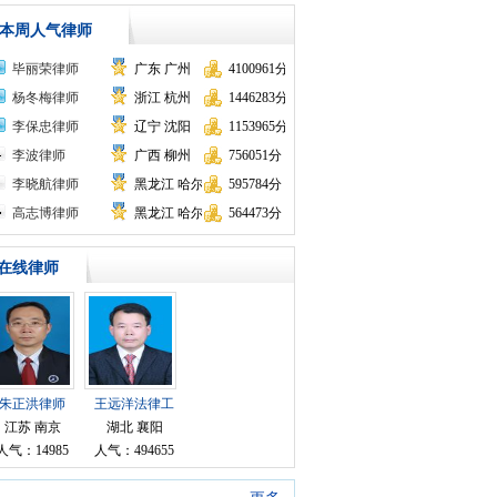
本周人气律师
毕丽荣律师
广东 广州
4100961分
杨冬梅律师
浙江 杭州
1446283分
李保忠律师
辽宁 沈阳
1153965分
李波律师
广西 柳州
756051分
李晓航律师
黑龙江 哈尔滨
595784分
高志博律师
黑龙江 哈尔滨
564473分
在线律师
朱正洪律师
王远洋法律工
作者律师
江苏 南京
湖北 襄阳
人气：14985
人气：494655