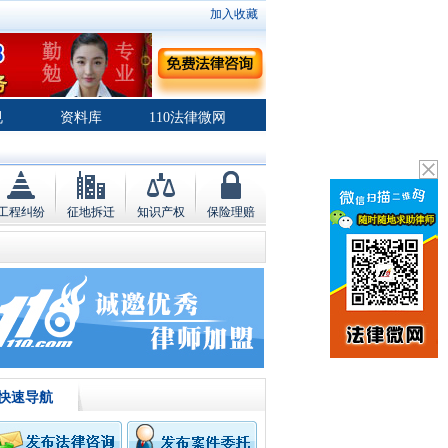
加入收藏
规
资料库
110法律微网
工程纠纷
征地拆迁
知识产权
保险理赔
快速导航
律师