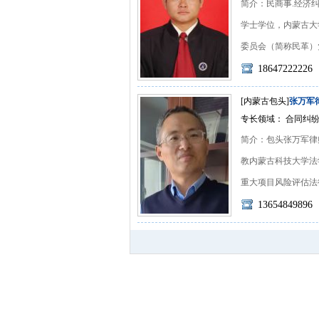
简介：民商事.经济纠
学士学位，内蒙古大
委员会（简称民革）党员
18647222226
[内蒙古包头]
张万军
专长领域： 合同纠纷
简介：包头张万军律师(
教内蒙古科技大学法
重大项目风险评估法律论
13654849896