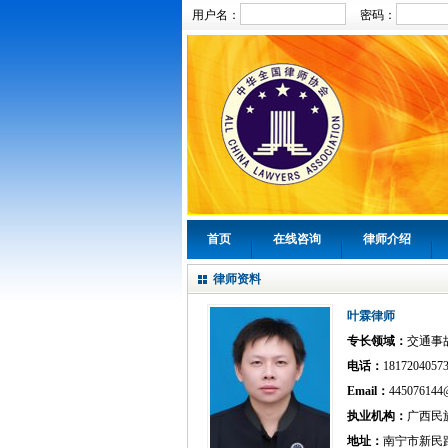
用户名：
密码：
首页
在线咨询
律师介绍
律师资料
叶霖律师
专长领域：
交通事
电话：
1817204
Email：
445076144
执业机构：
广西民
地址：
南宁市新民路