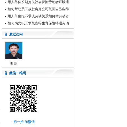
系，劳动者应如何取回自己应得的工资
用人单位长期拖欠社会保险劳动者可以通
过几个行为拿到补偿金失业金损失
如何帮助员工战胜房开公司取回自己应得
的血汗钱
用人单位拒不承认劳动关系如何帮劳动者
取回工伤医疗费等14万元
如何为女职工争取应得生育保险待遇劳动
争议案件
最近访问
叶霖
微信二维码
扫一扫 加微信