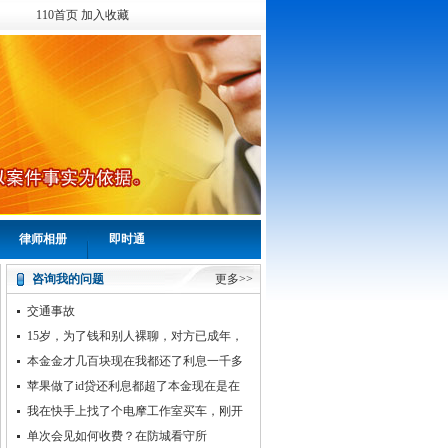
110首页
加入收藏
律师相册
即时通
咨询我的问题
更多>>
交通事故
15岁，为了钱和别人裸聊，对方已成年，
对方犯法吗？如果犯法，
本金金才几百块现在我都还了利息一千多
了，那本金我还要还吗？
苹果做了id贷还利息都超了本金现在是在
不想还了，他们属于高利
我在快手上找了个电摩工作室买车，刚开
始给完尾款等了差不多一个月了
单次会见如何收费？在防城看守所