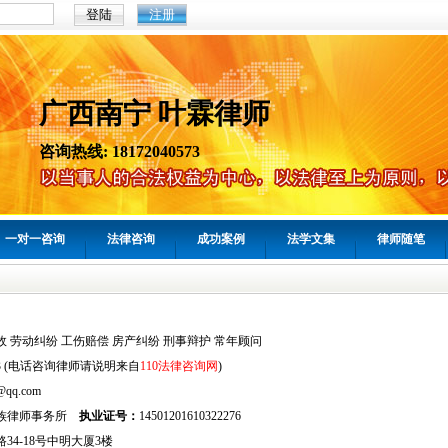
注册
广西南宁 叶霖律师
咨询热线: 18172040573
一对一咨询
法律咨询
成功案例
法学文集
律师随笔
故 劳动纠纷 工伤赔偿 房产纠纷 刑事辩护 常年顾问
0573 (电话咨询律师请说明来自
110法律咨询网
)
@qq.com
族律师事务所
执业证号：
14501201610322276
34-18号中明大厦3楼