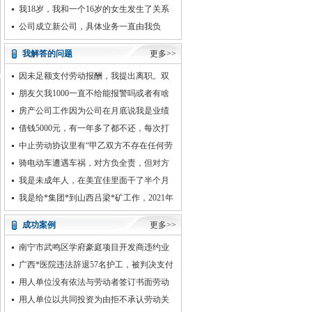
我18岁，我和一个16岁的女生发生了关系
（自愿的）我现在想和她分手
公司成立新公司，具体业务一直由我负
责，现想要我做挂名法人。
我解答的问题
更多>>
因未足额支付劳动报酬，我提出离职。双
方未协商一致，单位单方面解除了劳动
朋友欠我1000一直不给能报警吗或者有啥
办法让他还我吗
房产公司工作因为公司在月底说我是业绩
最后一名，但是我并不是最后一名其他
借钱5000元，有一年多了都不还，每次打
电话都是一直往后拖，最近给他打
中止劳动协议里有“甲乙双方不存在任何劳
动争议，乙方丧失以双方劳动关系为
骑电动车遭遇车祸，对方负全责，但对方
车辆保险过期，肇事司机不愿垫付费用
我是未成年人，在美宜佳里面干了半个月
受不了老板性骚扰和谩骂，由于个人身体原
我是给*集团*到山西吕梁*矿工作，2021年
因申请离职
9月份出的工伤
成功案例
更多>>
南宁市武鸣区学府豪庭项目开发商违约业
主打官司解除合同拿回购房款
广西*医院违法辞退57名护工，被判决支付
违法解除劳动关系赔偿金、经济补偿金、拖
用人单位没有依法与劳动者签订书面劳动
欠工
合同应当支付双倍工资
用人单位以共同投资为由拒不承认劳动关