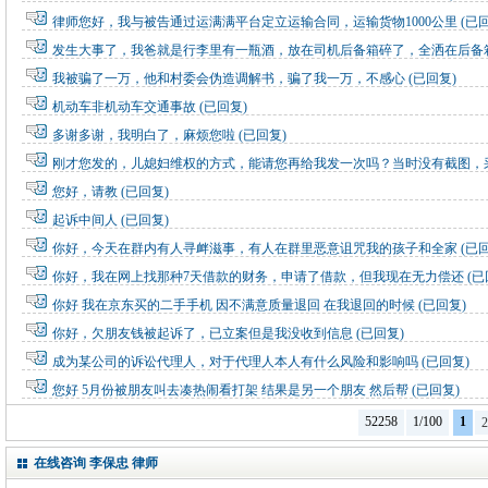
律师您好，我与被告通过运满满平台定立运输合同，运输货物1000公里
(已
发生大事了，我爸就是行李里有一瓶酒，放在司机后备箱碎了，全洒在后备
我被骗了一万，他和村委会伪造调解书，骗了我一万，不感心
(已回复)
机动车非机动车交通事故
(已回复)
多谢多谢，我明白了，麻烦您啦
(已回复)
刚才您发的，儿媳妇维权的方式，能请您再给我发一次吗？当时没有截图，
复)
您好，请教
(已回复)
起诉中间人
(已回复)
你好，今天在群内有人寻衅滋事，有人在群里恶意诅咒我的孩子和全家
(已
你好，我在网上找那种7天借款的财务，申请了借款，但我现在无力偿还
(已
你好 我在京东买的二手手机 因不满意质量退回 在我退回的时候
(已回复)
你好，欠朋友钱被起诉了，已立案但是我没收到信息
(已回复)
成为某公司的诉讼代理人，对于代理人本人有什么风险和影响吗
(已回复)
您好 5月份被朋友叫去凑热闹看打架 结果是另一个朋友 然后帮
(已回复)
52258
1/100
1
2
在线咨询 李保忠 律师