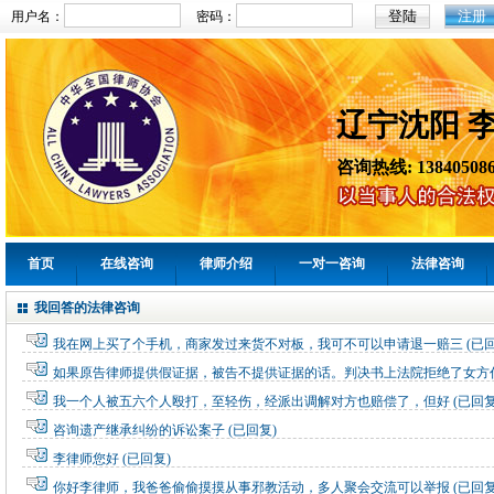
注册
用户名：
密码：
辽宁沈阳 
咨询热线: 138405086
首页
在线咨询
律师介绍
一对一咨询
法律咨询
我回答的法律咨询
我在网上买了个手机，商家发过来货不对板，我可不可以申请退一赔三
(已
如果原告律师提供假证据，被告不提供证据的话。判决书上法院拒绝了女方
我一个人被五六个人殴打，至轻伤，经派出调解对方也赔偿了，但好
(已回复
咨询遗产继承纠纷的诉讼案子
(已回复)
李律师您好
(已回复)
你好李律师，我爸爸偷偷摸摸从事邪教活动，多人聚会交流可以举报
(已回复